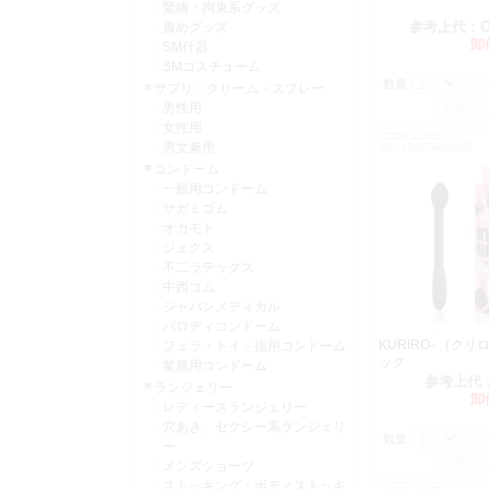
緊縛・拘束系グッズ
参考上代：
責めグッズ
卸
SM什器
SMコスチューム
数量：
サプリ・クリーム・スプレー
男性用
女性用
CODE:V1885
男女兼用
JAN:4580756990382
コンドーム
一般用コンドーム
サガミゴム
オカモト
ジェクス
不二ラテックス
中西ゴム
ジャパンメディカル
パロディコンドーム
KURIRO- （ク
フェラ・トイ・指用コンドーム
ック
業務用コンドーム
参考上代
ランジェリー
卸
レディースランジェリー
穴あき、セクシー系ランジェリ
数量：
ー
メンズショーツ
ストッキング・ボディストッキ