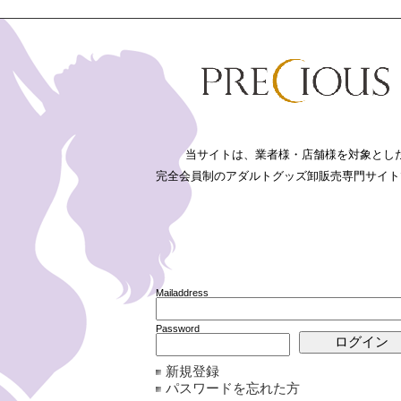
新規登録
パスワードを忘れた方
詳細検索
リーから
ユニーク・特殊ローターから
法に基づく表記
利用規約
プライバシーポリシー
FAQ
お問い合わせ
当サイトは、業者様・店舗様を対象とし
完全会員制のアダルトグッズ卸販売専門サイト
ー
>>
ユニーク・特殊ローター
人気▲
人気▼
価
ローターの一覧 【88件の商品】
Mailaddress
・ローター
・ミニ・中型ローター
・ユニーク・特殊ローター
・リモ
Password
新規登録
CODE:MIU0568
CODE:MIU0569
CODE:
JAN:4562349712120
JAN:4562349712137
JAN:4
パスワードを忘れた方