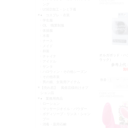
CODE:V1907
JAN:4571355631875
ング
USED加工・シミ下着
● コスプレ・衣装
学生服
OL 職業制服
体操服
水着
ナース
メイド
和装
オルガポッド・ハ
チャイナ
ラック）
アイドル
参考上代
サンタ
卸
ハロウィン・その他シーズン
その他衣装
数量：
男の娘、女装用アイテム
【売れ筋】 風俗店様向けオプ
ション品
CODE:V1732
JAN:4580140055161
● 業務用商品
ローション
マッサージオイル・パウダー
ボディソープ・リンス・シャン
プー
消毒・薬用石鹸