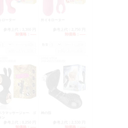
キローター
外イキローター
参考上代：
3,300 円
参考上代：
2,750 円
卸価格：
-----
卸価格：
-----
：
数量：
V1533
CODE:V1534
562170333532
JAN:4562170335352
ペラマッサージャー ゴ
神の指
タン
参考上代：
8,250 円
参考上代：
2,530 円
卸価格：
-----
卸価格：
-----