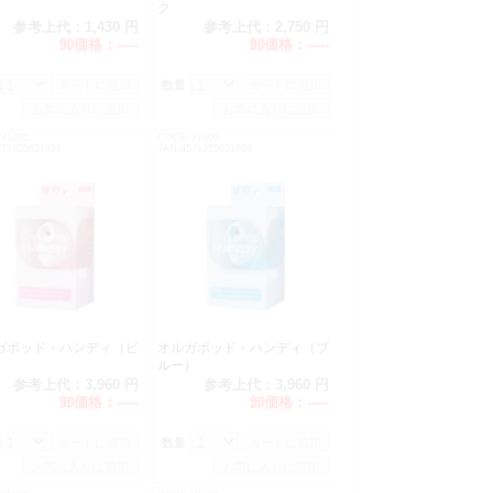
ク
参考上代：
1,430 円
参考上代：
2,750 円
卸価格：
-----
卸価格：
-----
：
数量：
V1905
CODE:V1906
571355631851
JAN:4571355631868
ガポッド・ハンディ（ピ
オルガポッド・ハンディ（ブ
）
ルー）
参考上代：
3,960 円
参考上代：
3,960 円
卸価格：
-----
卸価格：
-----
：
数量：