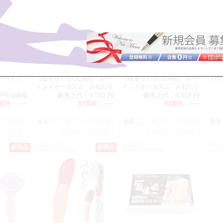
ーバイブ
（取寄せ） 072LABO ルー
（取寄せ） 072LABO ルー
コロ
インドオーガズム おねだり
インドオーガズム おねだり
くん1号
くん2号
OPEN価格
参考上代：
4,510 円
参考上代：
4,510 円
価格：
-----
卸価格：
-----
卸価格：
-----
数量：
数量：
数量
CODE:V2323
CODE:V2275
CODE:
新商品
新商品
JAN:4571176251146
JAN:4570099400815
JAN:4