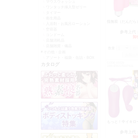
マウスウォッシュ
ワンタッチ挿入型ゼリー
タイマー
衛生用品
指無双（だんだら
入浴剤・お風呂ローション
空容器
参考上代
コンドーム
卸
店舗消耗品
店舗雑貨・備品
数量：
その他・企画
アソート・福袋・缶詰・BOX
CODE:V1529
カタログ
JAN:4562170337431
もっと！中イキ
参考上代
卸