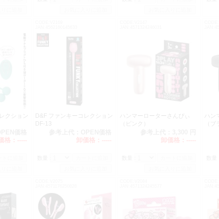
CODE:V2169
CODE:V2147
CODE:
JAN:4562160145633
JAN:4571324246031
JAN:4
コレクション
D&F ファンキーコレクション
ハンマーローターさんぴぃ
ハン
DF-13
（ピンク）
（ブ
OPEN価格
参考上代：
OPEN価格
参考上代：
3,300 円
価格：
-----
卸価格：
-----
卸価格：
-----
数量：
数量：
数量
CODE:V2075
CODE:V2084
CODE:
JAN:4571176250828
JAN:4571324245577
JAN:4