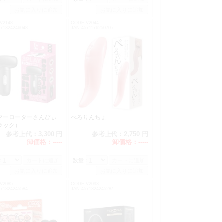
V2148
CODE:V2044
571324246048
JAN:4571176250705
マーローターさんぴぃ
べろりんちょ
ラック）
参考上代：
3,300 円
参考上代：
2,750 円
卸価格：
-----
卸価格：
-----
：
数量：
V2085
CODE:V2093
571324245584
JAN:4571324245287