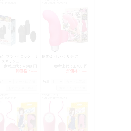
V1802
CODE:V1733
573432996808
JAN:4580140055178
品） ブラックロック リ
指無双（しゃくりあげ）
トスマッシュ
参考上代：
4,840 円
参考上代：
1,760 円
卸価格：
-----
卸価格：
-----
：
数量：
V1527
CODE:V1528
562170329146
JAN:4562170329153