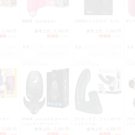
）
指無双（はさみもみ）
12KISS (トゥエルブ・キス)
中イ
：
1,760 円
参考上代：
1,760 円
参考上代：
3,300 円
価格：
-----
卸価格：
-----
卸価格：
-----
数量：
数量：
数量
CODE:V1530
CODE:V1531
CODE:
JAN:4562170338230
JAN:4562170335550
JAN:4
ローター
ＭＭＭ（メイルマスターベー
プリティラブ フィンガーマ
プロ
ションマッサージャー）
ジックドリル
ッド
：
3,300 円
参考上代：
7,150 円
参考上代：
4,950 円
価格：
-----
卸価格：
-----
卸価格：
-----