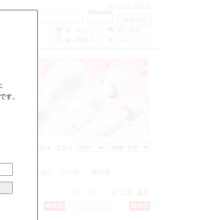
English
日本語
Mailaddress
Password
0
点の商品が入っ
ています。
た
です。
格▲
価格▼
更新▲
更新▼
コン式
・おっぱい・クリ用
・吸引系
最初
前頁
1
2
次頁
最後
V2314
CODE:V2315
新商品
新商品
580756993383
JAN:4580756993390