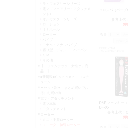
ラ・フェアリーシリーズ
電マ（フェアリー・アタッチメ
コロンパ（パープ
ント）
オルガスターシリーズ
参考上代
卸
ローション
オナホール
ローター
数量：
バイブ
アナル・アナルバイブ
CODE:V2161
張り型・ディルド・ペニバン
JAN:4562160145558
ＳＭ
その他
【 フェムテック・女性ケア商
品 】
■新掲載■Ｇａｒｄｅｎ コスチ
ューム
▼セット割▼ まとめ買いでお
得にお買い物
電マ・アタッチメント
D&F ファンキー
電マ本体
DF-05
アタッチメント
参考上代：
ローター
卸
ミニ・中型ローター
ユニーク・特殊ローター
数量：