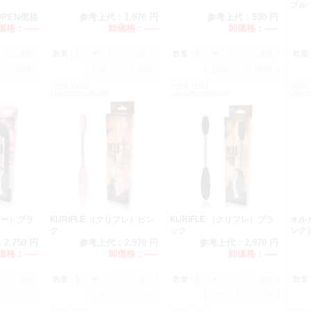
プル
OPEN価格
参考上代：
1,870 円
参考上代：
990 円
価格：
-----
卸価格：
-----
卸価格：
-----
数量：
数量：
数量
CODE:V1886
CODE:V1887
CODE:
JAN:4580756990399
JAN:4580756990405
JAN:4
リロー）ブラ
KURIFLE （クリフレ）ピン
KURIFLE （クリフレ）ブラ
オル
ク
ック
ンク
：
2,750 円
参考上代：
2,970 円
参考上代：
2,970 円
価格：
-----
卸価格：
-----
卸価格：
-----
数量：
数量：
数量