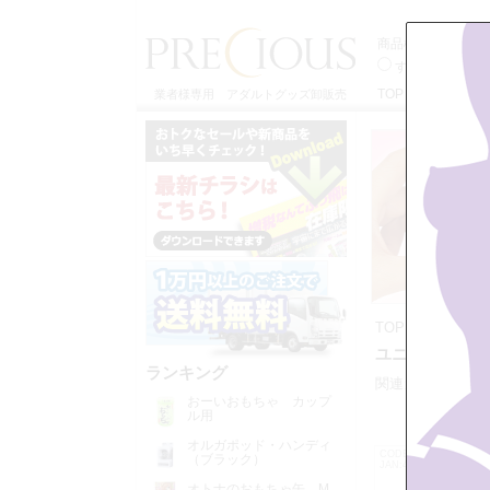
商品検索
すべてのカテゴ
TOP
特定商取引
業者様専用 アダルトグッズ卸販売
TOP
>>
ロータ
ユニーク・特殊
ランキング
関連カテゴリー：
おーいおもちゃ カップ
ル用
オルガポッド・ハンディ
CODE:V2194
（ブラック）
JAN:4562160145671
オトナのおもちゃ缶 M