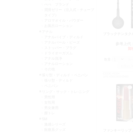
ぺぺ ブランド
潤滑ゼリー（注入式・チューブ
タイプ）
アロマオイル・パウダー
お風呂ローション
アナル
ブラックテンタク
アナルバイブ・ディルド
アナルパール・ビーズ
参考上代
ストッパー・プラグ
卸
ドライオーガズム
アナル洗浄
数量：
アナルローション
その他
CODE:V2104
張り型・ディルド・ペニバン
JAN:4562160145480
張り型・ディルド
ペニバン
リング・サック・トレ-ニング
男性用
女性用
男女兼用
膣トレ
SM
激感シリーズ
医療系グッズ
ファンキーリップ