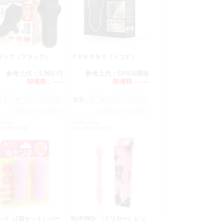
タップ（ブラック）
ＴＯＫＯＮＡ（トコナ）
参考上代：
3,960 円
参考上代：
OPEN価格
卸価格：
-----
卸価格：
-----
：
数量：
V1919
CODE:V1884
580756990948
JAN:4580756990375
ンマ（2個セット）パー
KURIRO- （クリロー）ピン