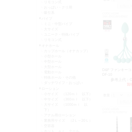
リモコン式
おっぱい・クリ用
吸引系
CODE:V2166
JAN:4562160145602
バイブ
ミニ・中型バイブ
大サイズ
ユニーク・特殊バイブ
リモコン式
オナホール
カップホール（オナカップ）
小型ホール
中型ホール
大型ホール
D&F ファンキー
電動ホール
DF-10
特殊ホール・その他
参考上代：
ダッチワイフ・おっぱい
卸
ローション
小サイズ （120ｍｌ 以下）
数量：
中サイズ （360ｍｌ 以下）
大サイズ （1000ｍｌ 以
下）
CODE:V2045
JAN:4571176250712
アナル用ローション
業務用サイズ （2Ｌ～20Ｌ）
空容器
ホット ｏｒ クール