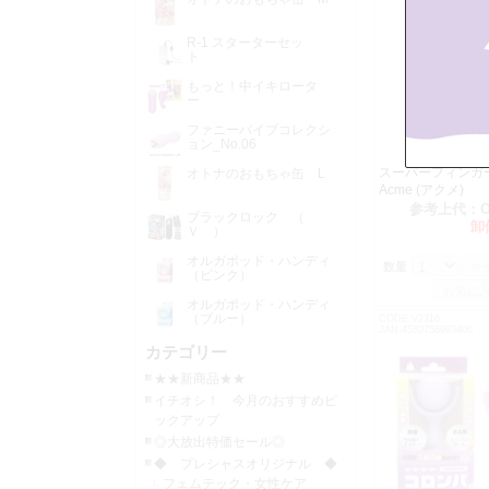
R-1 スターターセッ
ト
もっと！中イキロータ
ー
ファニーバイブコレクシ
ョン_No.06
スーパーフィンガ
オトナのおもちゃ缶 L
Acme (アクメ)
参考上代：
ブラックロック （
卸
Ｖ ）
オルガポッド・ハンディ
数量：
（ピンク）
オルガポッド・ハンディ
（ブルー）
CODE:V2316
JAN:4580756993406
カテゴリー
★★新商品★★
イチオシ！ 今月のおすすめピ
ックアップ
◎大放出特価セール◎
◆ プレシャスオリジナル ◆
フェムテック・女性ケア