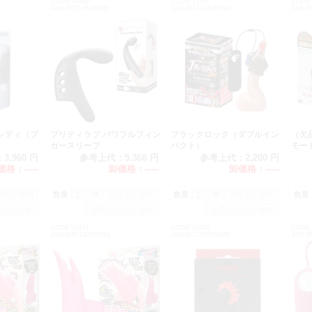
CODE:V1908
CODE:V1801
CODE:
JAN:4571176249785
JAN:4573432993593
JAN:4
ンディ（ブ
プリティラブ パワフルフィン
ブラックロック（ダブルイン
（欠
ガースリーブ
パクト）
モー
：
3,960 円
参考上代：
5,368 円
参考上代：
2,200 円
価格：
-----
卸価格：
-----
卸価格：
-----
数量：
数量：
数量
CODE:V1731
CODE:V1673
CODE:
JAN:4580140055154
JAN:4571165955345
JAN:4