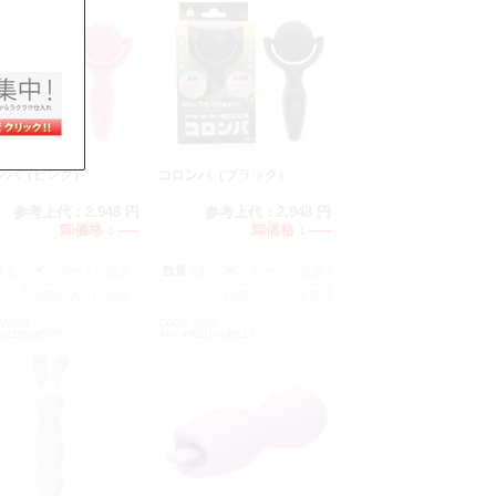
ンパ（ピンク）
コロンパ（ブラック）
参考上代：
2,948 円
参考上代：
2,948 円
卸価格：
-----
卸価格：
-----
：
数量：
V2283
CODE:V2286
562160145787
JAN:4562160145817