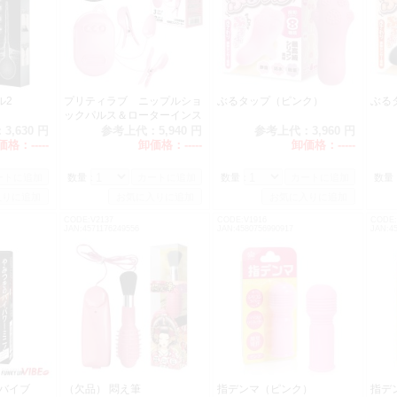
ル2
プリティラブ ニップルショ
ぶるタップ（ピンク）
ぶる
ックパルス＆ローターインス
トレージ
：
3,630 円
参考上代：
5,940 円
参考上代：
3,960 円
価格：
-----
卸価格：
-----
卸価格：
-----
数量：
数量：
数量
CODE:V2137
CODE:V1916
CODE:
JAN:4571176249556
JAN:4580756990917
JAN:4
 バイブ
（欠品） 悶え筆
指デンマ（ピンク）
指デ