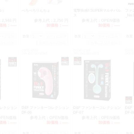
ル）
べろべろりんちょ
電撃快感!! SUPERマルチパル
ファ
ス
_No.
：
2,948 円
参考上代：
2,750 円
参考上代：
OPEN価格
価格：
-----
卸価格：
-----
卸価格：
-----
数量：
数量：
数量
CODE:V2162
CODE:V2163
CODE:
JAN:4562160145565
JAN:4562160145572
JAN:4
コレクション
D&F ファンキーコレクション
D&F ファンキーコレクション
D&
DF-06
DF-07
DF-0
OPEN価格
参考上代：
OPEN価格
参考上代：
OPEN価格
価格：
-----
卸価格：
-----
卸価格：
-----
数量：
数量：
数量