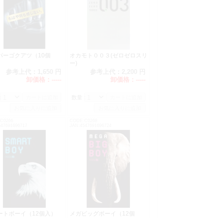
パーゴクアツ（10個
オカモト００３(ゼロゼロスリ
）
ー)
参考上代：
1,650 円
参考上代：
2,200 円
卸価格：
-----
卸価格：
-----
：
数量：
C0266
CODE:C0268
547691696717
JAN:4547691696724
ートボーイ（12個入）
メガビッグボーイ（12個