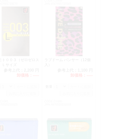
C0301
CODE:C0309
547691719270
JAN:4547691710345
モト００３（ゼロゼロス
ラブドーム パンサー（12個
ー）Ｌサイズ
入）
参考上代：
2,200 円
参考上代：
1,100 円
卸価格：
-----
卸価格：
-----
：
数量：
C0381
CODE:C0380
970520231023
JAN:4970520231016