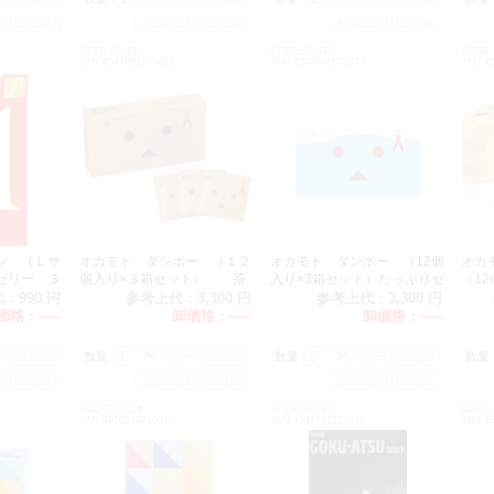
CODE:C0431
CODE:C0482
CODE:
JAN:4547691778413
JAN:4547691803849
JAN:4
ン （Ｌサ
オカモト ダンボー （１２
オカモト ダンボー （12個
オカ
ゼリー ３
個入り×３箱セット） 茶
入り×3箱セット）たっぷりゼ
（1
箱
リー・青箱
代：
990 円
参考上代：
3,300 円
参考上代：
3,300 円
価格：
-----
卸価格：
-----
卸価格：
-----
数量：
数量：
数量
CODE:C0016
CODE:C0022
CODE:
JAN:4970520210875
JAN:4547691228628
JAN:4