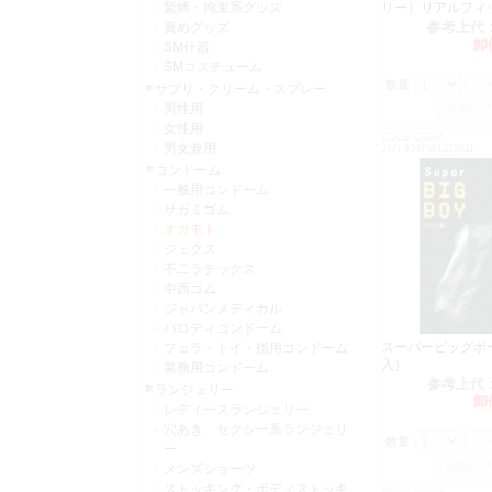
緊縛・拘束系グッズ
リー）リアルフィ
０）
参考上代
責めグッズ
卸
SM什器
SMコスチューム
数量：
サプリ・クリーム・スプレー
男性用
女性用
CODE:C0267
男女兼用
JAN:4547691228611
コンドーム
一般用コンドーム
サガミゴム
オカモト
ジェクス
不二ラテックス
中西ゴム
ジャパンメディカル
パロディコンドーム
スーパービッグボ
フェラ・トイ・指用コンドーム
入）
業務用コンドーム
参考上代
ランジェリー
卸
レディースランジェリー
穴あき、セクシー系ランジェリ
数量：
ー
メンズショーツ
ストッキング・ボディストッキ