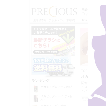
商品検索
すべてのカテゴ
TOP
特定商取引
業者様専用 アダルトグッズ卸販売
TOP
>>
コンド
オカモトの一覧
ランキング
関連カテゴリー：
・コンドーム
・
オカモトゼロツー 24個入
・パロディコンド
メガビッグボーイ（12個
CODE:C0355
入）
JAN:4547691749192
オカモト ダンボー