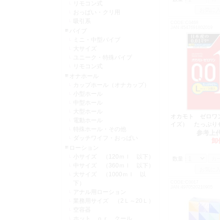
リモコン式
おっぱい・クリ用
吸引系
CODE:C0468
JAN:4547691802019
バイブ
ミニ・中型バイブ
大サイズ
ユニーク・特殊バイブ
リモコン式
オナホール
カップホール（オナカップ）
小型ホール
中型ホール
大型ホール
オカモト ゼロワ
電動ホール
イズ） たっぷり
特殊ホール・その他
個入
参考上
ダッチワイフ・おっぱい
卸
ローション
小サイズ （120ｍｌ 以下）
数量：
中サイズ （360ｍｌ 以下）
大サイズ （1000ｍｌ 以
下）
CODE:C0017
JAN:4970520210905
アナル用ローション
業務用サイズ （2Ｌ～20Ｌ）
空容器
ホット ｏｒ クール