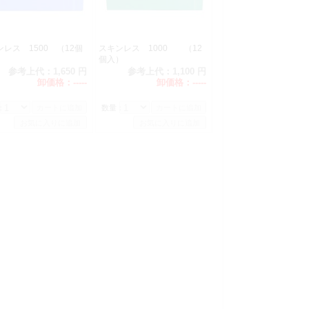
レス 1500 （12個
スキンレス 1000 （12
個入）
参考上代：
1,650 円
参考上代：
1,100 円
卸価格：
-----
卸価格：
-----
：
数量：