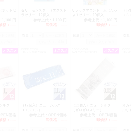
（ホットゼ
ゼリーモンスター（エクスト
リラックマコンドーム（たっ
（1
ラゼリー）12個入
ぷりゼリー）10個入
（
：
1,100 円
参考上代：
1,100 円
参考上代：
1,100 円
価格：
-----
卸価格：
-----
卸価格：
-----
数量：
数量：
数量
CODE:C0508
CODE:C0509
CODE:
オススメ
オススメ
オススメ
JAN:4547691748737
JAN:4547691797513
JAN:4
シルク
（12個入）ニューシルク
（12個入）ニューシルク
オカ
（エルエル）
（ゼロゼロスリー）
ぷり
OPEN価格
参考上代：
OPEN価格
参考上代：
OPEN価格
価格：
-----
卸価格：
-----
卸価格：
-----
数量：
数量：
数量