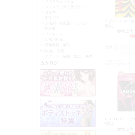
マウスウォッシュ
ワンタッチ挿入型ゼリー
タイマー
衛生用品
ラブドーム タイガ
入浴剤・お風呂ローション
個入）
空容器
参考上代
コンドーム
卸
店舗消耗品
店舗雑貨・備品
数量：
その他・企画
アソート・福袋・缶詰・BOX
CODE:C0484
カタログ
JAN:4547691806475
ＧＲＯＯＶＥ（
6個入
参考上代
卸