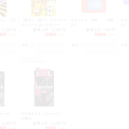
ーL （12
（終了） （終了）リラックマ
スキンレス 500 （6個
スキン
コンドーム ほっとゼリー
入）
入）
（10個入）
：
1,100 円
参考上代：
1,100 円
参考上代：
550 円
価格：
-----
卸価格：
-----
卸価格：
-----
数量：
数量：
数量
CODE:C0485
JAN:4547691806482
グルーヴ）
ＧＲＯＯＶＥ（グルーヴ）
12個入
：
1,100 円
参考上代：
2,200 円
価格：
-----
卸価格：
-----