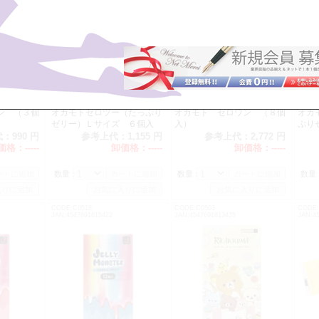
ン （３個
オカモトゼロツー（たっぷり
オカモト ゼロワン （８個
オカ
ゼリー）Ｌサイズ ６個入
入）
ぷり
代：
990 円
参考上代：
1,155 円
参考上代：
2,772 円
価格：
-----
卸価格：
-----
卸価格：
-----
数量：
数量：
数量
CODE:C0518
CODE:C0503
CODE:
JAN:4547691815422
JAN:4547691813435
JAN:4