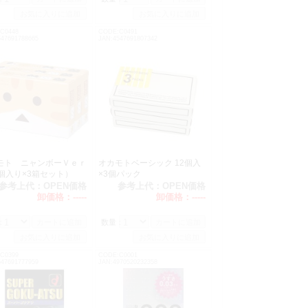
C0448
CODE:C0491
547691788665
JAN:4547691807342
モト ニャンボーＶｅｒ
オカモトベーシック 12個入
2個入り×3箱セット）
×3個パック
参考上代：
OPEN価格
参考上代：
OPEN価格
卸価格：
-----
卸価格：
-----
：
数量：
C0399
CODE:C0001
547691777959
JAN:4970520232358