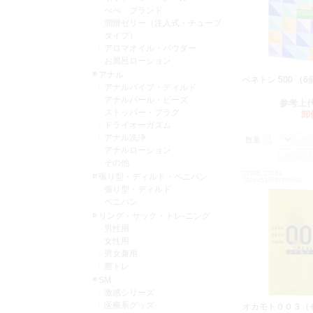
ぺぺ ブランド
潤滑ゼリー（注入式・チューブ
タイプ）
アロマオイル・パウダー
お風呂ローション
アナル
ベネトン 500 
アナルバイブ・ディルド
アナルパール・ビーズ
参考上
ストッパー・プラグ
卸
ドライオーガズム
アナル洗浄
数量：
アナルローション
その他
CODE:C0181
張り型・ディルド・ペニバン
JAN:4547691689610
張り型・ディルド
ペニバン
リング・サック・トレ-ニング
男性用
女性用
男女兼用
膣トレ
SM
激感シリーズ
医療系グッズ
オカモト００３（