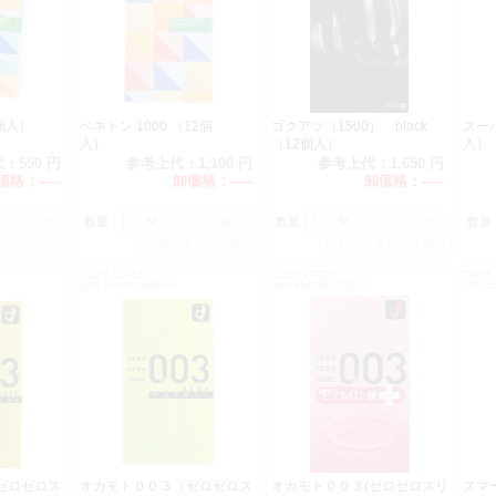
（6個入）
ベネトン 1000 （12個
ゴクアツ（1500） black
スー
入）
（12個入）
入
代：
550 円
参考上代：
1,100 円
参考上代：
1,650 円
価格：
-----
卸価格：
-----
卸価格：
-----
数量：
数量：
数量
CODE:C0183
CODE:C0265
CODE:
JAN:4547691689603
JAN:4547691703125
JAN:4
ゼロゼロス
オカモト００３（ゼロゼロス
オカモト００３(ゼロゼロスリ
スマ