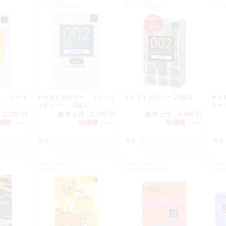
CODE:C0410
CODE:C0455
CODE:
JAN:4547691788283
JAN:4547691750747
JAN:4
 （Ｌサイ
オカモトゼロツー （たっぷ
オカモトゼロツー 24個入
オカ
りゼリー） 6個入
リ
：
2,200 円
参考上代：
1,100 円
参考上代：
4,400 円
価格：
-----
卸価格：
-----
卸価格：
-----
数量：
数量：
数量
CODE:C0320
CODE:C0379
CODE:
JAN:4547691734242
JAN:4970520231009
JAN:4