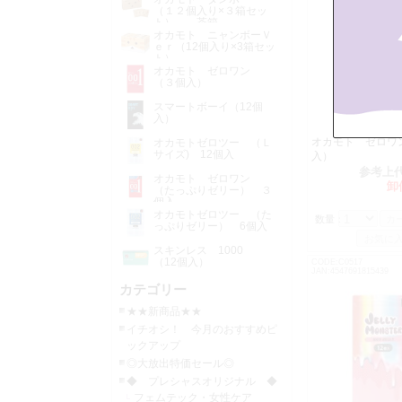
（１２個入り×３箱セッ
ト） 茶箱
オカモト ニャンボーＶ
ｅｒ（12個入り×3箱セッ
ト）
オカモト ゼロワン
（３個入）
スマートボーイ（12個
入）
オカモト ゼロワ
オカモトゼロツー （Ｌ
サイズ) 12個入
入）
参考上
オカモト ゼロワン
卸
（たっぷりゼリー） ３
個入
オカモトゼロツー （た
数量：
っぷりゼリー） 6個入
スキンレス 1000
（12個入）
CODE:C0517
JAN:4547691815439
カテゴリー
★★新商品★★
イチオシ！ 今月のおすすめピ
ックアップ
◎大放出特価セール◎
◆ プレシャスオリジナル ◆
フェムテック・女性ケア