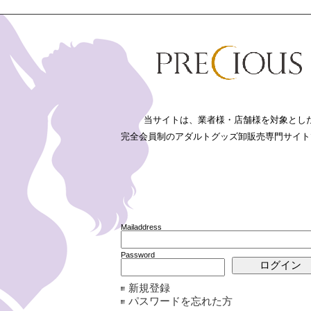
新規登録
パスワードを忘れた方
詳細検索
リーから
オカモトから
法に基づく表記
利用規約
プライバシーポリシー
FAQ
お問い合わせ
当サイトは、業者様・店舗様を対象とし
完全会員制のアダルトグッズ卸販売専門サイト
ーム
>>
オカモト
人気▲
人気▼
価
Mailaddress
一般用コンドーム
・サガミゴム
・オカモト
・ジェクス
・不二ラテッ
Password
ーム
・フェラ・トイ・指用コンドーム
・業務用コンドーム
新規登録
CODE:C0519
CODE:C0523
CODE:
JAN:4547691818508
JAN:4547691819031
JAN:4
パスワードを忘れた方