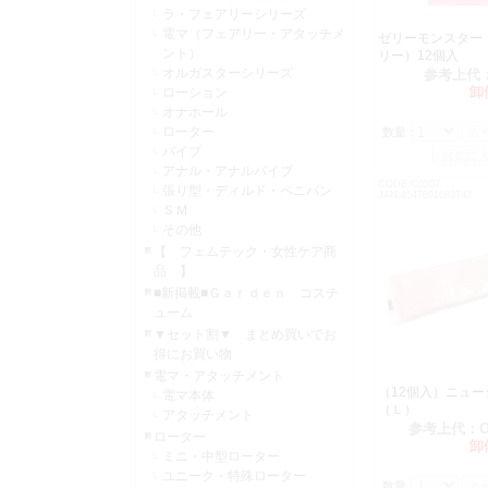
ラ・フェアリーシリーズ
電マ（フェアリー・アタッチメ
ゼリーモンスター
ント）
リー）12個入
オルガスターシリーズ
参考上代
卸
ローション
オナホール
ローター
数量：
バイブ
アナル・アナルバイブ
CODE:C0507
張り型・ディルド・ペニバン
JAN:4547691693747
ＳＭ
その他
【 フェムテック・女性ケア商
品 】
■新掲載■Ｇａｒｄｅｎ コスチ
ューム
▼セット割▼ まとめ買いでお
得にお買い物
電マ・アタッチメント
（12個入）ニュー
電マ本体
（Ｌ）
アタッチメント
参考上代：
ローター
卸
ミニ・中型ローター
ユニーク・特殊ローター
数量：