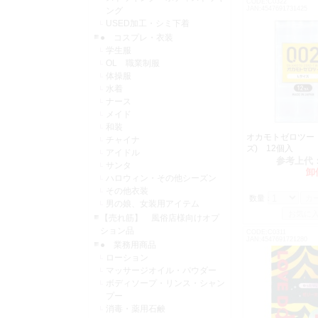
CODE:C0322
JAN:4547691731425
ング
USED加工・シミ下着
● コスプレ・衣装
学生服
OL 職業制服
体操服
水着
ナース
メイド
和装
オカモトゼロツー
チャイナ
ズ) 12個入
アイドル
参考上代
サンタ
卸
ハロウィン・その他シーズン
その他衣装
数量：
男の娘、女装用アイテム
【売れ筋】 風俗店様向けオプ
ション品
CODE:C0311
JAN:4547691721280
● 業務用商品
ローション
マッサージオイル・パウダー
ボディソープ・リンス・シャン
プー
消毒・薬用石鹸