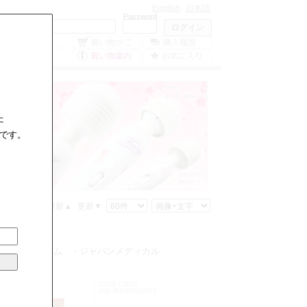
English
日本語
Mailaddress
Password
0
点の商品が入っ
ています。
た
です。
格▲
価格▼
更新▲
更新▼
クス
・中西ゴム
・ジャパンメディカル
C0524
CODE:C0516
547691819048
JAN:4547691811912