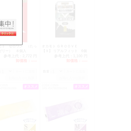
モト ゼロワン （たっ
オカモト ＧＲＯＯＶＥ
ゼリー） ８個入
【Ｘ】 リアルフィット 6個
入
参考上代：
2,772 円
参考上代：
1,100 円
卸価格：
-----
卸価格：
-----
：
数量：
C0505
CODE:C0506
オススメ
オススメ
547691691989
JAN:4547691694294