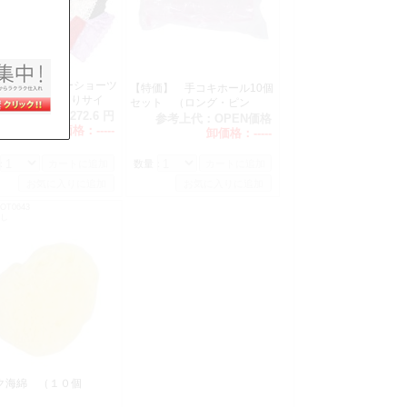
寄せ） セクシーショーツ
【特価】 手コキホール10個
バック（ゆったりサイ
セット （ロング・ピン
10枚セット
参考上代：
2,272.6 円
ク）
参考上代：
OPEN価格
卸価格：
-----
卸価格：
-----
：
数量：
OT0643
なし
ク海綿 （１０個
）