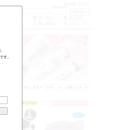
English
日本語
Mailaddress
Password
0
点の商品が入っ
ています。
た
です。
格▲
価格▼
更新▲
更新▼
T0606SE
CODE:H1244
限定特価!!
プレシャスオリジナル
限定特価!!
573126270665
JAN:なし