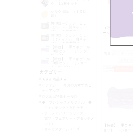
ク １2枚セット
シルク海綿 （１０個
組）
無印ローション １Ｌ
（ハード・黒キャッ
（取寄せ） オー
プ） ★20個組★
ーターショーツ 
無印ローション １Ｌ
参考上代
（ミディアム・白キャッ
卸
プ） ★20個組★
【特価】 手コキホール
10個セット （ロング・
数量：
ピンク）
【特価】 手コキホール
10個セット （ショー
ト・ピンク）
CODE:H1243
プレシャス
JAN:なし
カテゴリー
★★新商品★★
イチオシ！ 今月のおすすめピ
ックアップ
◎大放出特価セール◎
◆ プレシャスオリジナル ◆
フェムテック・女性ケア
ラ・フェアリーシリーズ
電マ（フェアリー・アタッチメ
ント）
【特価】 手コキ
オルガスターシリーズ
セット （ショー