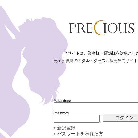
新規登録
パスワードを忘れた方
詳細検索
リーから
▼セット割▼ まとめ買いでお得にお
買い物から
法に基づく表記
利用規約
プライバシーポリシー
FAQ
お問い合わせ
当サイトは、業者様・店舗様を対象とし
完全会員制のアダルトグッズ卸販売専門サイト
ト割▼ まとめ買いでお得にお買い物
人気▲
人気▼
価
まとめ買いでお得にお買い物の一覧
Mailaddress
CODE:T0604SE
CODE:T0605SE
CODE:
限定特価!!
限定特価!!
JAN:4573126270641
JAN:4573126270658
JAN:4
Password
新規登録
パスワードを忘れた方