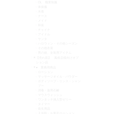
OL 職業制服
体操服
水着
ナース
メイド
和装
チャイナ
アイドル
サンタ
ハロウィン・その他シーズン
その他衣装
男の娘、女装用アイテム
【売れ筋】 風俗店様向けオプ
ション品
● 業務用商品
ローション
マッサージオイル・パウダー
ボディソープ・リンス・シャン
プー
消毒・薬用石鹸
マウスウォッシュ
ワンタッチ挿入型ゼリー
タイマー
衛生用品
入浴剤・お風呂ローション