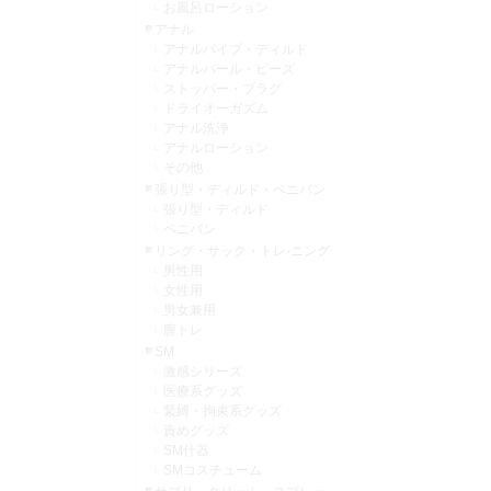
お風呂ローション
アナル
アナルバイブ・ディルド
アナルパール・ビーズ
ストッパー・プラグ
ドライオーガズム
アナル洗浄
アナルローション
その他
張り型・ディルド・ペニバン
張り型・ディルド
ペニバン
リング・サック・トレ-ニング
男性用
女性用
男女兼用
膣トレ
SM
激感シリーズ
医療系グッズ
緊縛・拘束系グッズ
責めグッズ
SM什器
SMコスチューム