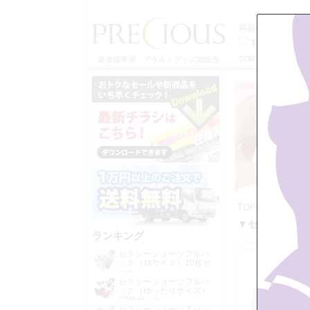
商品検索
すべてのカテゴ
TOP
特定商取引
業者様専用 アダルトグッズ卸販売
TOP
>>
▼セッ
▼セット割▼ 
ランキング
CODE:T0603SE
JAN:4573126270634
セクシーショーツフルバ
ック（Ｍサイズ）10枚セ
ット
セクシーショーツフルバ
ック（ゆったりサイズ）
10枚セット
セクシーショーツＴバッ