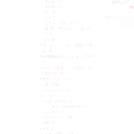
ローション
ク）
参考上代：
オナホール
卸
ローター
数量：
バイブ
アナル・アナルバイブ
張り型・ディルド・ペニバン
ＳＭ
その他
【 フェムテック・女性ケア商
品 】
■新掲載■Ｇａｒｄｅｎ コスチ
ューム
▼セット割▼ まとめ買いでお
得にお買い物
電マ・アタッチメント
電マ本体
アタッチメント
ローター
ミニ・中型ローター
ユニーク・特殊ローター
リモコン式
おっぱい・クリ用
吸引系
バイブ