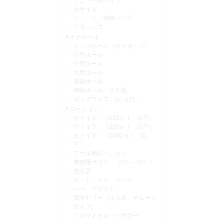
ミニ・中型バイブ
大サイズ
ユニーク・特殊バイブ
リモコン式
オナホール
カップホール（オナカップ）
小型ホール
中型ホール
大型ホール
電動ホール
特殊ホール・その他
ダッチワイフ・おっぱい
ローション
小サイズ （120ｍｌ 以下）
中サイズ （360ｍｌ 以下）
大サイズ （1000ｍｌ 以
下）
アナル用ローション
業務用サイズ （2Ｌ～20Ｌ）
空容器
ホット ｏｒ クール
ぺぺ ブランド
潤滑ゼリー（注入式・チューブ
タイプ）
アロマオイル・パウダー