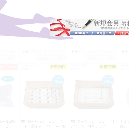
プンパールガ
（取寄せ） セクシーショーツ
（取寄せ） セクシーショーツ
（取
４枚セット
Ｔバック １2枚セット
フルバック（Ｍサイズ）10枚
フル
セット
ズ）
：
3,960 円
参考上代：
2,272.6 円
参考上代：
2,272.6 円
価格：
-----
卸価格：
-----
卸価格：
-----
数量：
数量：
数量
CODE:L0447
CODE:L0445
CODE:
オリジナル
限定特価!!
限定特価!!
限定特価!!
JAN:なし
JAN:なし
JAN:
ホール10個
無印ローション １Ｌ （ハ
無印ローション １Ｌ （ミ
シル
ト・ピン
ード・黒キャップ） ★20個
ディアム・白キャップ）
組