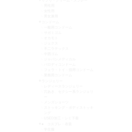
サプリ・クリーム・スプレー
男性用
女性用
男女兼用
コンドーム
一般用コンドーム
サガミゴム
オカモト
ジェクス
不二ラテックス
中西ゴム
ジャパンメディカル
パロディコンドーム
フェラ・トイ・指用コンドーム
業務用コンドーム
ランジェリー
レディースランジェリー
穴あき、セクシー系ランジェリ
ー
メンズショーツ
ストッキング・ボディストッキ
ング
USED加工・シミ下着
● コスプレ・衣装
学生服