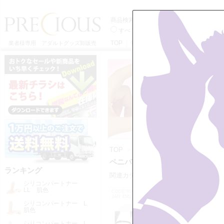
商品検索
すべてのカテゴリーから
ペニバンか
TOP
特定商取引法に基づく表記
利用
業者様専用 アダルトグッズ卸販売
TOP
>>
張り型・ディルド・ペニバン
ペニバンの一覧
ランキング
関連カテゴリー：
・張り型・ディル
シリコンパートナー
LL 肌色
CODE:R0478
CODE:MIU0
JAN:4562170321089
JAN:456234
シリコンパートナー L
肌色
シリコンパートナー L