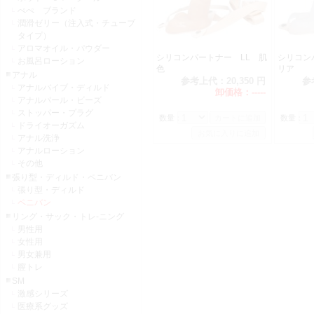
ぺぺ ブランド
潤滑ゼリー（注入式・チューブ
タイプ）
アロマオイル・パウダー
シリコンパートナー LL 肌
シリコン
お風呂ローション
色
リア
アナル
参考上代：
20,350 円
参
アナルバイブ・ディルド
卸価格：
-----
アナルパール・ビーズ
ストッパー・プラグ
数量：
数量：
ドライオーガズム
アナル洗浄
アナルローション
その他
張り型・ディルド・ペニバン
張り型・ディルド
ペニバン
リング・サック・トレ-ニング
男性用
女性用
男女兼用
膣トレ
SM
激感シリーズ
医療系グッズ