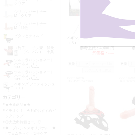
クリア
シリコンパートナー
M クリア
シリコンパートナー
M 肌色
ピタッとディルド
ペギング フェティッシュ
（欠品） 
（５）
ンドオー
バン メ
（終了） チン豪 昇天
参考上代：
4,400 円
流 （ペニバン） 十兵
卸価格：
-----
衛
ウルトラパッショネート
ハーネス（Ｌ）
数量：
数量：
185mm×40mm
ウルトラパッショネート
ハーネス（Ｍ）
CODE:R0839
CODE:R062
157mm×30mm
JAN:4571165976029
JAN:695953
ペギング フェティッシュ
（１）
カテゴリー
★★新商品★★
イチオシ！ 今月のおすすめピ
ックアップ
◎大放出特価セール◎
◆ プレシャスオリジナル ◆
フェムテック・女性ケア