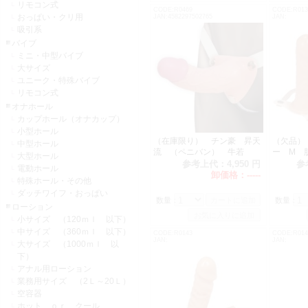
リモコン式
CODE:R0469
CODE:R013
おっぱい・クリ用
JAN:4582297502765
JAN:
吸引系
バイブ
ミニ・中型バイブ
大サイズ
ユニーク・特殊バイブ
リモコン式
オナホール
カップホール（オナカップ）
小型ホール
（在庫限り） チン豪 昇天
（欠品）
中型ホール
流 （ペニバン） 牛若
ー M
大型ホール
丸 在庫1
参考上代：
4,950 円
参
電動ホール
卸価格：
-----
特殊ホール・その他
ダッチワイフ・おっぱい
数量：
数量：
ローション
小サイズ （120ｍｌ 以下）
中サイズ （360ｍｌ 以下）
CODE:R0143
CODE:R014
JAN:
JAN:
大サイズ （1000ｍｌ 以
下）
アナル用ローション
業務用サイズ （2Ｌ～20Ｌ）
空容器
ホット ｏｒ クール