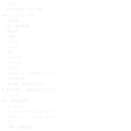
ング
USED加工・シミ下着
● コスプレ・衣装
学生服
OL 職業制服
体操服
水着
ナース
メイド
和装
チャイナ
アイドル
サンタ
ハロウィン・その他シーズン
その他衣装
男の娘、女装用アイテム
【売れ筋】 風俗店様向けオプ
ション品
● 業務用商品
ローション
マッサージオイル・パウダー
ボディソープ・リンス・シャン
プー
消毒・薬用石鹸