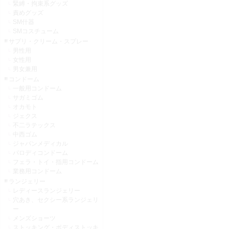
緊縛・拘束系グッズ
責めグッズ
SM什器
SMコスチューム
サプリ・クリーム・スプレー
男性用
女性用
男女兼用
コンドーム
一般用コンドーム
サガミゴム
オカモト
ジェクス
不二ラテックス
中西ゴム
ジャパンメディカル
パロディコンドーム
フェラ・トイ・指用コンドーム
業務用コンドーム
ランジェリー
レディースランジェリー
穴あき、セクシー系ランジェリ
ー
メンズショーツ
ストッキング・ボディストッキ