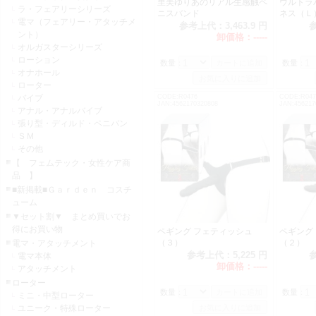
里美ゆりあのリアル生感触ペ
ウルトラ
ラ・フェアリーシリーズ
ニスバンド
ネス（
電マ（フェアリー・アタッチメ
185mm×
参考上代：
3,463.9 円
ント）
卸価格：
-----
オルガスターシリーズ
ローション
数量：
数量：
オナホール
ローター
バイブ
CODE:R0476
CODE:R047
JAN:4562170320808
JAN:456217
アナル・アナルバイブ
張り型・ディルド・ペニバン
ＳＭ
その他
【 フェムテック・女性ケア商
品 】
■新掲載■Ｇａｒｄｅｎ コスチ
ューム
▼セット割▼ まとめ買いでお
得にお買い物
ペギング フェティッシュ
ペギング
（３）
（２
電マ・アタッチメント
参考上代：
5,225 円
電マ本体
卸価格：
-----
アタッチメント
ローター
数量：
数量：
ミニ・中型ローター
ユニーク・特殊ローター