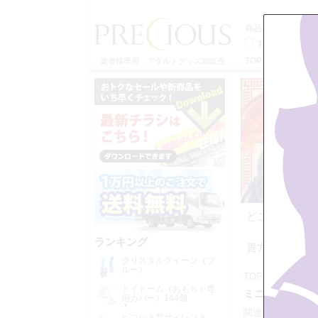
商品検索
すべてのカテゴ
TOP
特定商取引
業者様専用 アダルトグッズ卸販売
どこか懐かし
ランキング
貴方のお好み
クリスタルクイーン（ブ
ルー）
TOP
>>
バイブ
トイドーム（おもちゃ専
ミニ・中型バイブ
用カバー）144個
入
関連カテゴリー：
ピコット君サイレント