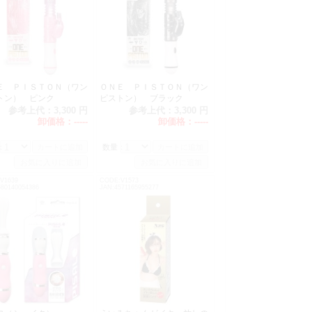
Ｅ ＰＩＳＴＯＮ（ワン
ＯＮＥ ＰＩＳＴＯＮ（ワン
トン） ピンク
ピストン） ブラック
参考上代：
3,300 円
参考上代：
3,300 円
卸価格：
-----
卸価格：
-----
：
数量：
V1639
CODE:V1573
580140054386
JAN:4571165955277