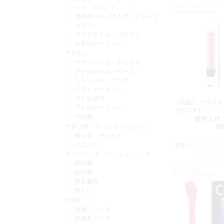
ぺぺ ブランド
CODE:V1584
JAN:4562160145053
潤滑ゼリー（注入式・チューブ
タイプ）
アロマオイル・パウダー
お風呂ローション
アナル
アナルバイブ・ディルド
アナルパール・ビーズ
ストッパー・プラグ
ドライオーガズム
アナル洗浄
（欠品） クリス
アナルローション
（ピンク）
その他
参考上代
張り型・ディルド・ペニバン
卸
張り型・ディルド
ペニバン
数量：
リング・サック・トレ-ニング
男性用
CODE:V1606
女性用
JAN:4562170333501
男女兼用
膣トレ
SM
激感シリーズ
医療系グッズ