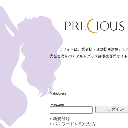
新規登録
パスワードを忘れた方
詳細検索
リーから
ミニ・中型バイブから
法に基づく表記
利用規約
プライバシーポリシー
FAQ
お問い合わせ
当サイトは、業者様・店舗様を対象とし
完全会員制のアダルトグッズ卸販売専門サイト
い復刻版昭和レトロバイブ
Mailaddress
で使い分けて。
Password
>>
ミニ・中型バイブ
人気▲
人気▼
価
の一覧 5 ページ目 【327件の商品】
新規登録
パスワードを忘れた方
・バイブ
・ミニ・中型バイブ
・大サイズ
・ユニーク・特殊バイブ