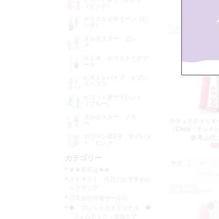
（ピンク）
クリスタルクイーン（ピ
ンク）
CODE:V1853
JAN:4571324243238
オルガスター ピン
ク
ＮＥＷ ホワイトイボマ
ーラ
ピストンバイブ セブン
スヘブン
ピコット君サイレント
（ブルー）
オルガスター ブル
クチュスティッキ
ー
（Chick・チック
ポコチン君1号 サイレン
参考上代
ト ピンク
卸
カテゴリー
数量：
★★新商品★★
イチオシ！ 今月のおすすめピ
CODE:V1653
ックアップ
JAN:4560444118892
◎大放出特価セール◎
◆ プレシャスオリジナル ◆
フェムテック・女性ケア