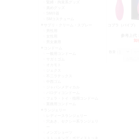
緊縛・拘束系グッズ
責めグッズ
SM什器
SMコスチューム
サプリ・クリーム・スプレー
コブラ（バイブ）
男性用
参考上代
女性用
卸
男女兼用
コンドーム
数量：
一般用コンドーム
サガミゴム
オカモト
ジェクス
不二ラテックス
中西ゴム
ジャパンメディカル
パロディコンドーム
フェラ・トイ・指用コンドーム
業務用コンドーム
ランジェリー
レディースランジェリー
穴あき、セクシー系ランジェリ
ー
メンズショーツ
ストッキング・ボディストッキ