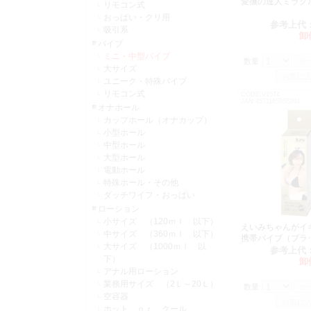
愛撫の達人ミラク
リモコン式
おっぱい・クリ用
参考上代
吸引系
卸
バイブ
ミニ・中型バイブ
数量：
大サイズ
ユニーク・特殊バイブ
リモコン式
CODE:V1574
JAN:4571165955284
オナホール
カップホール（オナカップ）
小型ホール
中型ホール
大型ホール
電動ホール
特殊ホール・その他
ダッチワイフ・おっぱい
ローション
小サイズ （120ｍｌ 以下）
えいみちゃんがイ
中サイズ （360ｍｌ 以下）
携帯バイブ（ブラ
大サイズ （1000ｍｌ 以
参考上代
下）
卸
アナル用ローション
業務用サイズ （2Ｌ～20Ｌ）
数量：
空容器
ホット ｏｒ クール