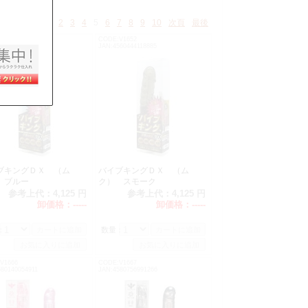
最初
前頁
1
2
3
4
5
6
7
8
9
10
次頁
最後
V1651
CODE:V1652
60444118878
JAN:4560444118885
ブキングＤＸ （ム
バイブキングＤＸ （ム
） ブルー
ク） スモーク
参考上代：
4,125 円
参考上代：
4,125 円
卸価格：
-----
卸価格：
-----
：
数量：
V1666
CODE:V1667
80140054911
JAN:4580756991266