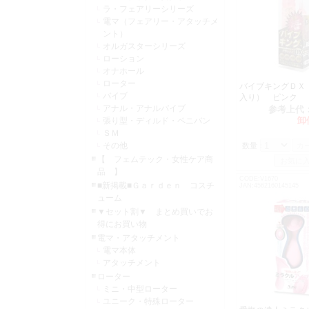
ラ・フェアリーシリーズ
電マ（フェアリー・アタッチメ
ント）
オルガスターシリーズ
ローション
オナホール
ローター
バイブキングＤＸ
バイブ
入り） ピン
アナル・アナルバイブ
参考上代
卸
張り型・ディルド・ペニバン
ＳＭ
その他
数量：
【 フェムテック・女性ケア商
品 】
CODE:V1670
■新掲載■Ｇａｒｄｅｎ コスチ
JAN:4562160145145
ューム
▼セット割▼ まとめ買いでお
得にお買い物
電マ・アタッチメント
電マ本体
アタッチメント
ローター
ミニ・中型ローター
ユニーク・特殊ローター