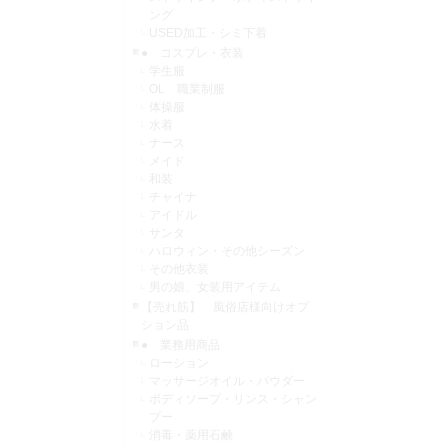
ング
USED加工・シミ下着
● コスプレ・衣装
学生服
OL 職業制服
体操服
水着
ナース
メイド
和装
チャイナ
アイドル
サンタ
ハロウィン・その他シーズン
その他衣装
男の娘、女装用アイテム
【売れ筋】 風俗店様向けオプ
ション品
● 業務用商品
ローション
マッサージオイル・パウダー
ボディソープ・リンス・シャン
プー
消毒・薬用石鹸