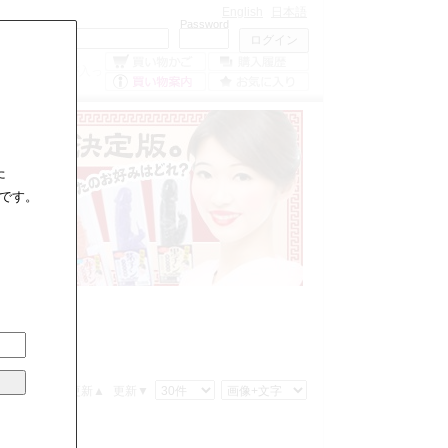
English
日本語
Mailaddress
Password
0
点の商品が入っ
ています。
た
です。
格▲
価格▼
更新▲
更新▼
・リモコン式