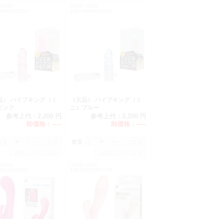
V1590
CODE:V1591
60444118274
JAN:4560444118281
品） バイブキング（ミ
（欠品） バイブキング（ミ
ピンク
ニ）ブルー
参考上代：
2,200 円
参考上代：
2,200 円
卸価格：
-----
卸価格：
-----
：
数量：
V1613
CODE:V1616
562170326329
JAN:4562170327210