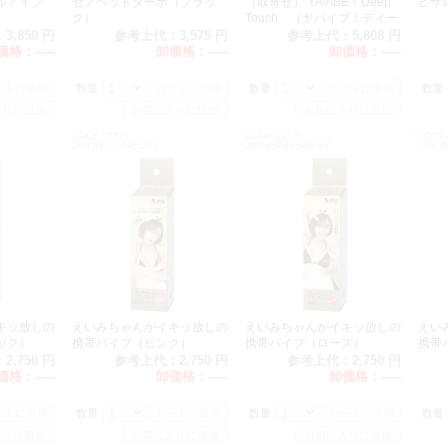
ルアイブ
ゼノヘッドターボ（ブラッ
（取寄せ） YAVIBE！Deep
ピサ
ク）
Touch （ヤバイブ！ディー
プタッチ）
：
3,850 円
参考上代：
3,575 円
参考上代：
5,808 円
価格：
-----
卸価格：
-----
卸価格：
-----
数量：
数量：
数量
CODE:V1575
CODE:V1576
CODE:
JAN:4571165955291
JAN:4571165955307
JAN:45
キッ放しの
えいみちゃんがイキッ放しの
えいみちゃんがイキッ放しの
えい
ック）
携帯バイブ（ピンク）
携帯バイブ（ローズ）
携帯
：
2,750 円
参考上代：
2,750 円
参考上代：
2,750 円
価格：
-----
卸価格：
-----
卸価格：
-----
数量：
数量：
数量