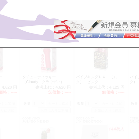
CODE:V1854
CODE:V1650
CODE:
JAN:4571324243245
JAN:4560444118861
JAN:45
ー
クチュスティッキー
バイブキングＤＸ （ム
バイ
）
（Cloudy・クラウディ）
ク） ピンク
ク
：
4,620 円
参考上代：
4,620 円
参考上代：
4,125 円
価格：
-----
卸価格：
-----
卸価格：
-----
数量：
数量：
数量
CODE:V1655
CODE:C0457
CODE:
JAN:4560444118915
JAN:4589949760054
JAN:45