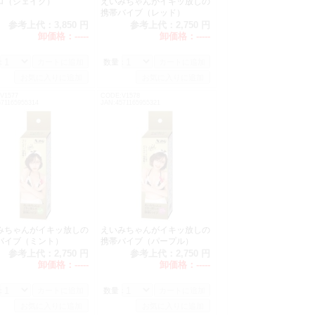
ロ（シェイク）
えいみちゃんがイキッ放しの
携帯バイブ（レッド）
参考上代：
3,850 円
参考上代：
2,750 円
卸価格：
-----
卸価格：
-----
：
数量：
V1577
CODE:V1578
71165955314
JAN:4571165955321
みちゃんがイキッ放しの
えいみちゃんがイキッ放しの
バイブ（ミント）
携帯バイブ（パープル）
参考上代：
2,750 円
参考上代：
2,750 円
卸価格：
-----
卸価格：
-----
：
数量：