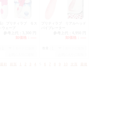
品） プリティラブ Ｇス
プリティラブ リアルヘッド
トウェーブ
バイブレーター
参考上代：
3,300 円
参考上代：
4,950 円
卸価格：
-----
卸価格：
-----
：
数量：
最初
前頁
1
2
3
4
5
6
7
8
9
10
次頁
最後