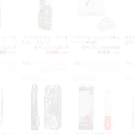
 （パール
バイブキングＤＸ （パール
トイドーム（おもちゃ専用カ
ＯＮ
ク
入り） スモーク
バー）144個入
ピス
：
4,334 円
参考上代：
4,334 円
参考上代：
OPEN価格
価格：
-----
卸価格：
-----
卸価格：
-----
数量：
数量：
数量
CODE:V1679
CODE:V1693
CODE:
JAN:4580140054706
JAN:4571486935125
JAN:4