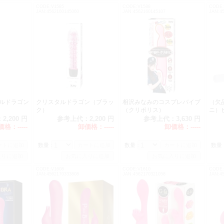
CODE:V1585
CODE:V1588
CODE:
JAN:4562160145060
JAN:4562160145107
JAN:45
タルドラゴン
クリスタルドラゴン（ブラッ
相沢みなみのコスプレバイブ
（欠
ク）
（クリポリス）
ニ）
：
2,200 円
参考上代：
2,200 円
参考上代：
3,630 円
価格：
-----
卸価格：
-----
卸価格：
-----
数量：
数量：
数量
CODE:V1608
CODE:V1610
CODE:
JAN:4562170333808
JAN:4562170321058
JAN:4