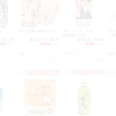
じまんくぱぁ りな 価格改定 1210→1284（税別）
純潔注意】すじまん くぱぁ ろりんこ 価格改定 1470→1680（税別）
の口 価格改定 1500→1800（税別）
覧注意】すじまん くぱぁ ろあ ギチギチHARD Edition 価格改定 1210→128
ょ濡れ名器 極 価格改定 16800→15600（税別）
ップ パイズリ 爆乳 価格改定 5280→5760（税別）
ィ
AVミニ名器（深田えいみ）
ＡＶ ＯＮＡ ＣＵＰ
ぼく
純潔注意】すじまんくぱぁ ろりんこ （もっちりソフト）価格改定 1470→1680
#020 田中レモン
（藍
実の口（アマガミ） 価格改定 1500→1800（税別）
4,207.5 円
参考上代：
1,100 円
参考上代：
660 円
の口 ぺろりん 価格改定 1500→1800（税別）
価格：
-----
卸価格：
-----
卸価格：
-----
まんくぱぁ ろりんこ 『CRYSTAL HARD』 価格改定 1470→1680（税別）
実の口ぺろりん（喉輪締めハードタイプ） 価格改定 1500→1800（税別）
数量：
数量：
数量
んわり小麦色のパイズリ爆乳 価格改定 5280→5760（税別）
ちっ娘 透けルトン 生感トリプル・トゥーループ 価格改定 540→600（税別）
ちっ娘 透けルトン 生感トルネード・ミックススピン 価格改定 540→600（税別
CODE:L1055
CODE:L0184
CODE:
プレシャスオリジナル
オススメ
プレシャスオリジナル
っ娘 透けルトン RICH 濃厚8スパイラル 価格改定 580→600（税別）
JAN:4589986461464
JAN:4547350730004
JAN:45
っ娘 透けルトン RICH 濃蜜9ダイナミック 価格改定 580→600（税別）
ジックアイドル（シェイクイリュージョン） 価格改定 460→360（税別）
ジックアイドル（無限イリュージョン） 価格改定 460→360（税別）
ジックアイドル（ループイリュージョン） 価格改定 460→360（税別）
ナニストたけの自慰王剣ゼニスカリバー絶 価格改定 1610→1680（税別）
けのこ 短性剣カウパウェナン【新】 価格改定 954→972（税別）
けのこ 核性剣アクメボルグ【快】 価格改定 1200→1236（税別）
けのこ 大性剣デカマラドアーズ【極】 価格改定 1344→1380（税別）