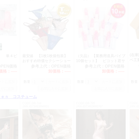
ただきます。価格に関しましては一律一般卸価格＋50円 参考上代＋100円と
ださいますようお願い申し上げます。
価格改定 2025/5/1発送分より
価格改定により、誠に申し訳ございませんが以下の製品の価格を
ただきます。何卒ご了承くださいますようお願い申し上げます。
イドーム（おもちゃ専用カバー）144個入 価格改定 1780→1930（税別）
エネマシリンジ（空気式浣腸器） 価格改定 1280→1480（税別）
(在
】 単４ピ
最安値 【1枚1枚個包装】
（欠品） 【業務用道具バイブ
ベ工
価格改定 2025/4/1発送分より
おすすめ特価セクシーショー
10個セット】 ピコット君サ
50回
ツ 12枚組
イレント（ピンク）
OPEN価格
参考上代：
OPEN価格
参考上代：
OPEN価格
価格改定により、誠に申し訳ございませんが以下の製品の価格を
価格：
-----
卸価格：
-----
卸価格：
-----
ただきます。何卒ご了承くださいますようお願い申し上げます。
ＹＮ 5個入 価格改定 360→380（税別）
数量：
数量：
数量
ＹＮ 10個入 価格改定 710→760（税別）
ＫＹＮ【ＬＡＲＧＥ】 10個 価格改定 710→760（税別）
ｄｅｎ コスチューム
ＫＹＮ【ＥＸＴＲＡ ＬＵＢ】 10個入 価格改定 710→760（税別）
CODE:GB-744
CODE:GB-795
CODE:
JAN:4573463894951
JAN:4573463895767
JAN:4
天然海綿 入荷のご案内
ておりました天然海綿入荷いたしました。 OT0112 天然海綿 （大粒）
ットも準備しております。 OT0734 天然海綿 （大粒） 10個組
より二回り程大粒で入荷いたしました。
入荷及び値下のご案内