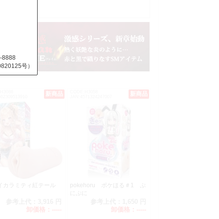
-8888
20125号）
H3086
CODE:H3058
新商品
新商品
562309513910
JAN:4571324247007
している
ますよう
お願い致します。
イカラミティ紅テール
pokehoru ポケほる＃1 ぷ
にぷに
参考上代：
3,916 円
参考上代：
1,650 円
卸価格：
-----
卸価格：
-----