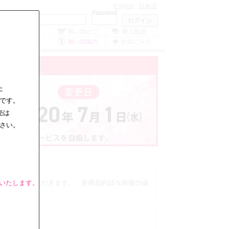
English
日本語
Mailaddress
Password
0
点の商品が入っ
ています。
た
です。
売は
さい。
とさせていただきます。 全商品約15％前後の値
りいたします。