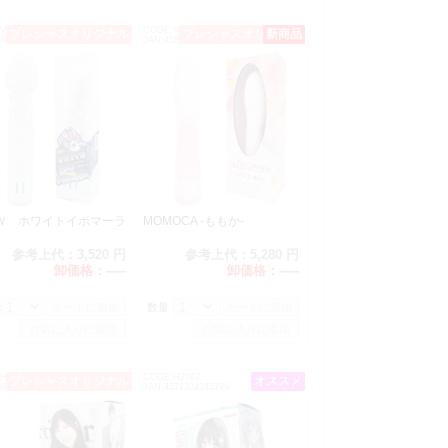
V1991
CODE:V2280
プレシャスオリジナル
プレシャスオリジナル
新商品
589986461730
JAN:4589986463086
Ｗ ホワイトイボマーラ
MOMOCA -ももか-
参考上代：
3,520 円
参考上代：
5,280 円
0（税別）
卸価格：
-----
卸価格：
-----
：
数量：
H2598
CODE:H2767
プレシャスオリジナル
オススメ
オススメ
589986461778
JAN:4571324245799