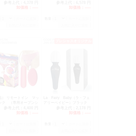
参考上代：
4,378 円
参考上代：
6,578 円
卸価格：
-----
卸価格：
-----
：
数量：
V1786
CODE:F0007
プレシャスオリジナル
オススメ
573432996549
JAN:4570164480186
。
品） リモートイン マッ
La Fairy Baby（ラ・フェ
ンク （専用オープンシ
アリーベイビー）ブラック
ツ付属）
参考上代：
4,400 円
参考上代：
2,178 円
卸価格：
-----
卸価格：
-----
：
数量：