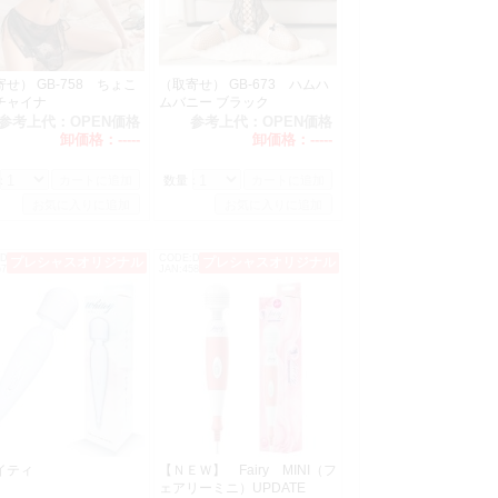
せ） GB-758 ちょこ
（取寄せ） GB-673 ハムハ
チャイナ
ムバニー ブラック
参考上代：
OPEN価格
参考上代：
OPEN価格
卸価格：
-----
卸価格：
-----
。
：
数量：
DM0173
CODE:DM0182
プレシャスオリジナル
プレシャスオリジナル
570164480001
JAN:4582272991010
致します。
ワイティ
【ＮＥＷ】 Fairy MINI（フ
ェアリーミニ）UPDATE