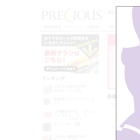
商品検索
TOP
特定商取引
業者様専用 アダルトグッズ卸販売
ランキング
【10％大幅割引中】
Dioガーグル 20L
新着情報
無香料ボディソープ ２
０Ｌ
2026年04月15日
【大幅値下中】 ウェッ
メーカーより
トトラスト （ プ
上げ予定とな
ロ ） 120本入
グリンスα 18L
2026年01月09日
長らく欠品し
【10％大幅割引中】