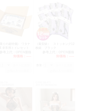
なります。
庫限りの超特価) ワタナ
（最安値） ストッキング12
業 非常用トイレセット
枚組 ブラック
分
参考上代：
OPEN価格
参考上代：
OPEN価格
卸価格：
-----
卸価格：
-----
：
数量：
GB-758
CODE:GB-673
573463895095
JAN:4573463894241