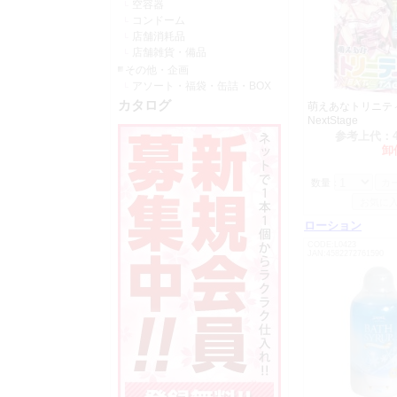
H0806 す
空容器
H0849 【
コンドーム
店舗消耗品
H0988 真実
店舗雑貨・備品
H0989 【閲
その他・企画
H1094 ぐち
アソート・福袋・缶詰・BOX
H1306 Ｉカ
カタログ
萌えあなトリニテ
H1385 【
NextStage
H1619 真
参考上代：
H1648 真実
卸
H1718 すじ
H2051 真
数量：
H2235 ふ
H2366 も
ローション
H2367 も
CODE:L0423
H2455 もち
JAN:4582272761590
H2456 もち
H2586 マ
H2587 マ
H2588 マ
R1057 オ
R1080 た
R1081 た
R1082 た