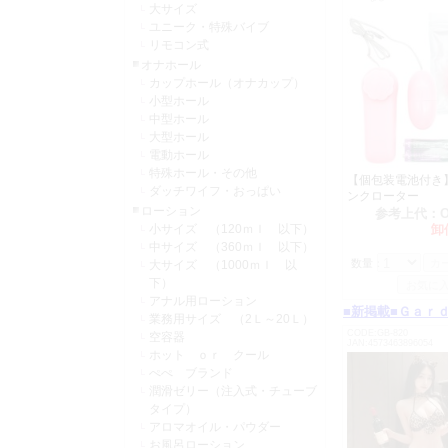
大サイズ
改定させてい
ユニーク・特殊バイブ
何卒ご了承く
リモコン式
2025年03月31日
オナホール
カップホール（オナカップ）
仕入先からの
小型ホール
改定させてい
中型ホール
大型ホール
C0457 ト
電動ホール
SM0143 
特殊ホール・その他
【個包装電池付き
ダッチワイフ・おっぱい
2025年03月01日
ンクローター
ローション
参考上代：
仕入先からの
小サイズ （120ｍｌ 以下）
卸
改定させてい
中サイズ （360ｍｌ 以下）
C0338 ＳＫ
数量：
大サイズ （1000ｍｌ 以
C0339 ＳＫ
下）
C0383 Ｓ
アナル用ローション
■新掲載■Ｇａｒ
C0458 Ｓ
業務用サイズ （2Ｌ～20Ｌ）
CODE:GB-820
空容器
JAN:4573463896054
2025年02月20日
ホット ｏｒ クール
長らく欠品し
ぺぺ ブランド
お得な10個セ
潤滑ゼリー（注入式・チューブ
タイプ）
今回はいつも
アロマオイル・パウダー
2025年01月31日
お風呂ローション