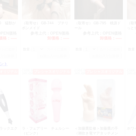
おりました L0123 K-Yゼリー 入荷致しました。
り価格も値下げ致します。 ご注文お待ちしております。
円（税別）
20 猛獣が
（取寄せ） GB-744 プチリ
（取寄せ） GB-795 桃源ド
（取寄
新年あけましておめでとうございます。
ボンメイド
ール
っと
よろしくお願い申し上げます。
OPEN価格
参考上代：
OPEN価格
参考上代：
OPEN価格
価格：
-----
卸価格：
-----
卸価格：
-----
年末年始営業のご案内
月29日（日）より令和7年1月5日（日）まで年末年始休業とさせていただきます
数量：
数量：
数量
6日（月）より通常営業となります。
ント
CODE:DM0175
CODE:DM0164
CODE:
オリジナル
オススメ
プレシャスオリジナル
オススメ
プレシャスオリジナル
混雑が予想され、商品の出荷に遅れが出る可能性がございます。
JAN:4589986461587
JAN:4582272754189
JAN:4
了承お願いいたします。
値下商品のご案内 12月1日より
決定版！好評につき以下の製品の量産体制が整いましたので卸価格を値下げ
・フェアリー」シリーズをよろしくお願い致します。
a Fairy（ラ・フェアリー）ピンク
a Fairy（ラ・フェアリー）フェムテックグリーン
3,790円（税別） → 2,800円（税別）
ブラックエク
ラ・フェアリー チェルシー
＜加藤鷹監修＞加藤鷹の手
ホ
）
（ピンク）
（潮吹き電マアタッチメン
価格改定 2024/12/1発送分より