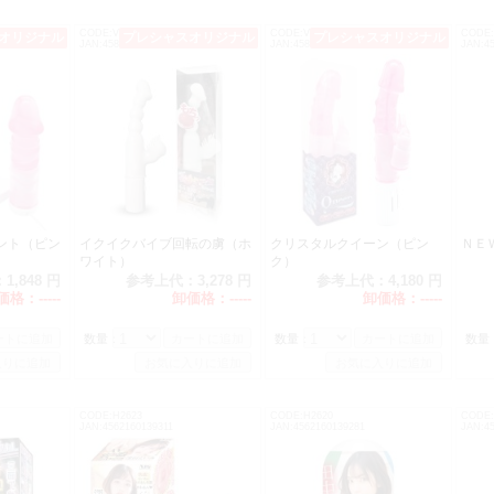
プロ仕様 低温ローソク（特大・朱色）1本 価格改定 430→680（税別）
CODE:V1832
CODE:V1986
CODE:
オリジナル
プレシャスオリジナル
プレシャスオリジナル
プロ仕様 低温ローソク（特大・血色）1本 価格改定 430→680（税別）
JAN:4582272754141
JAN:4589986461686
JAN:4
ラブキャッチ（100個組） 価格改定 1980→2300（税別）
価格改定 2024/8/1発送分より
価格改定により、誠に申し訳ございませんが以下の製品の価格を
ただきます。何卒ご了承くださいますようお願い申し上げます。
ラマラスバタフライ モイスト 500 価格改定 175→200（税別）
ラマラスバタフライ モイスト 1000 価格改定 350→400（税別）
ント（ピン
イクイクバイブ回転の虜（ホ
クリスタルクイーン（ピン
ＮＥ
ラマラスバタフライ ホット 500 価格改定 175→200（税別）
ワイト）
ク）
ラマラスバタフライ ホット 1000 価格改定 350→400（税別）
：
1,848 円
参考上代：
3,278 円
参考上代：
4,180 円
リューブゼリー デリケートインうるおい（6ｇ×４本入）価格改定 600→72
価格：
-----
卸価格：
-----
卸価格：
-----
ューブゼリー うるおい110g 価格改定 1180→1300（税別）
数量：
数量：
数量
～いピュアロング1000 価格改定 340→400（税別）
～いピュアロング500 価格改定 170→200（税別）
うす1000 価格改定 345→380（税別）
アナル解錠スティック（ピンク） 価格改定 780→840（税別）
CODE:H2623
CODE:H2620
CODE:
JAN:4562160139311
JAN:4562160139281
JAN:4
アナル解錠スティック（スモーク） 価格改定 780→840（税別）
閲覧注意】すじまん くぱぁ ろあ 価格改定 1210→1284（税別）
じまんくぱぁ ココロ 価格改定 6860→6120（税別）