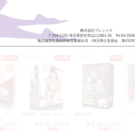
しております。
個包装電池付き】単4ピンクローター
海綿 Femスポンジ（10個入)
海綿 Femスポンジ（2個入)
株式会社プレシャス
2026/1/4 発送分より価格改定のご案内
〒359-1152 埼玉県所沢市山口1861-26 Tel.04-2936
価格改定により、誠に申し訳ございませんが以下の製品の価格を
無店舗型性風俗特殊営業届出済 （埼玉県公安員会 第432008
ただきます。何卒ご了承くださいますようお願い申し上げます。
CODE:H3000
CODE:H3096
CODE:
オリジナル
新商品
オススメ
新商品
新商品
印グロススキン１４４個入 価格改定 1100→1180（税別）
JAN:4570164488052
JAN:4571324247151
JAN:4
★配送遅延のご案内★
全国的に荷物の取扱量が大幅に増加したため、配送日時に大幅な遅延が発生
した。通常より1～2日ほど遅延する場合がございますので、ご注意ください
す。 また、今後も継続して遅れる場合もございますのでお早目のご注文を
2025/11/1より 業務用コンドーム ニューシルク価格改定
価格改定により、誠に申し訳ございませんが以下の製品の価格を
ただきます。何卒ご了承くださいますようお願い申し上げます。
p（ディー
完全再現 宇佐美りなホール
侵蝕の肉壺
ヤバ
ク
ニューシルク】 Ｓ １４４個入 価格改定 2460→2680（税別）
：
7,678 円
参考上代：
5,500 円
参考上代：
4,752 円
ニューシルク】 Ｍ １４４個入 価格改定 1900→2150（税別）
価格：
-----
卸価格：
-----
卸価格：
-----
ニューシルク】 Ｌ １４４個入 価格改定 2680→2980（税別）