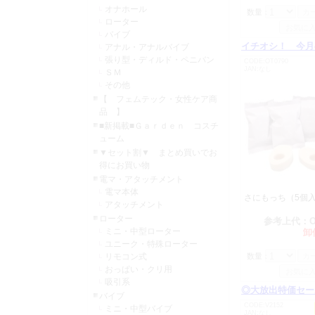
オナホール
C0340 【
数量：
ローター
C0451 【
バイブ
イチオシ！ 今月
アナル・アナルバイブ
C0505 ニ
張り型・ディルド・ペニバン
CODE:OT0790
C0506 ニ
JAN:なし
ＳＭ
C0507 ニ
その他
C0508 ニ
【 フェムテック・女性ケア商
C0509 ニ
品 】
■新掲載■Ｇａｒｄｅｎ コスチ
2025年06月01日
ューム
仕入先からの
▼セット割▼ まとめ買いでお
改定させてい
得にお買い物
電マ・アタッチメント
C0453 Ｒ
電マ本体
さにもっち（5個
C0402 Ｒ
アタッチメント
C0403 
ローター
参考上代：
C0404 Ｒ
ミニ・中型ローター
卸
C0405 Ｒ
ユニーク・特殊ローター
リモコン式
数量：
C0407 Ｒ
おっぱい・クリ用
C0473 Ｒ
吸引系
◎大放出特価セー
2025年05月07日
バイブ
CODE:V2152
ミニ・中型バイブ
RIDEJAP
JAN:なし