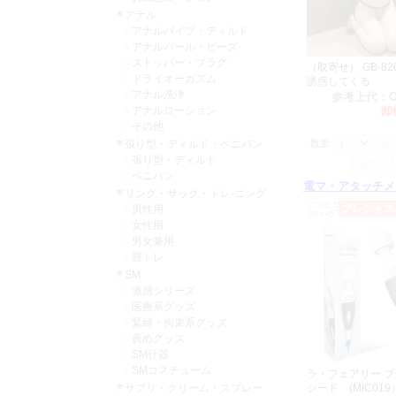
長らく欠品して
アナル
アナルバイブ・ディルド
大量入荷によ
アナルパール・ビーズ
975→930
ストッパー・プラグ
（取寄せ） GB-8
2025年01月01日
ドライオーガズム
誘惑してくる
アナル洗浄
本年もどうぞ
参考上代：
アナルローション
卸
2024年12月05日
その他
令和6年12
張り型・ディルド・ペニバン
数量：
張り型・ディルド
ペニバン
令和7年1月
電マ・アタッチメ
リング・サック・トレ-ニング
CODE:DM0177
プレシャス
男性用
※休日前後は
JAN:4570164480193
女性用
あらかじめご
男女兼用
膣トレ
2024年11月29日
SM
防水デンマの
激感シリーズ
引き続き「ラ
医療系グッズ
DM0180 L
緊縛・拘束系グッズ
F0001 L
責めグッズ
SM什器
各一般卸価格 
SMコスチューム
ラ・フェアリー 
サプリ・クリーム・スプレー
シード (MIC019
2024年11月10日