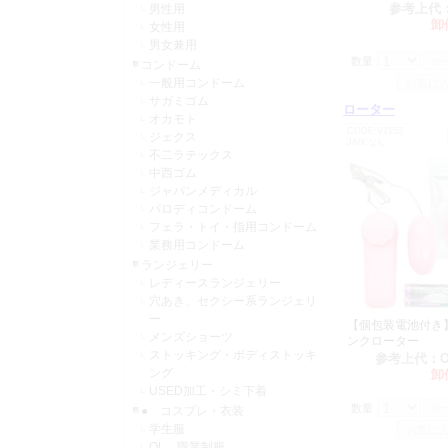
参考上代
男性用
原材料や容器
卸
女性用
改定させてい
男女兼用
数量：
コンドーム
L0184 お
一般用コンドーム
L0185 レ
サガミゴム
ローター
オカモト
L0186 レ
CODE:V2152
ジェクス
L0187 メ
JAN:なし
不二ラテックス
L0188 メ
中西ゴム
OT0239 
ジャパンメディカル
OT0240 
パロディコンドーム
フェラ・トイ・指用コンドーム
業務用コンドーム
ランジェリー
レディースランジェリー
2024年08月30日
穴あき、セクシー系ランジェリ
台風10号の
ー
【個包装電池付き
メンズショーツ
ンクローター
お客さまには
ストッキング・ボディストッキ
参考上代：
ング
卸
2024年07月25日
USED加工・シミ下着
仕入先からの
数量：
● コスプレ・衣装
改定させてい
学生服
OL 職業制服