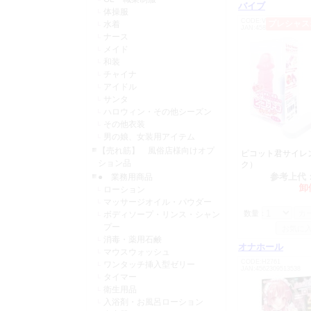
バイブ
体操服
SM0750 
CODE:V1988
プレシャス
水着
SM0751 
JAN:4589986461709
ナース
OT0249 
メイド
和装
チャイナ
2024年07月05日
アイドル
仕入先からの
サンタ
改定させてい
ハロウィン・その他シーズン
その他衣装
C0177 グ
男の娘、女装用アイテム
C0178 グ
【売れ筋】 風俗店様向けオプ
ピコット君サイレ
C0179 グ
ション品
ク）
C0180 グ
参考上代
● 業務用商品
L0120 
卸
ローション
L0125 リ
マッサージオイル・パウダー
数量：
ボディソープ・リンス・シャン
C0035 うす
プー
C0036 うす
消毒・薬用石鹸
C0041 うす
オナホール
マウスウォッシュ
AN0901 
CODE:H2761
ワンタッチ挿入型ゼリー
JAN:4562309513538
AN0902 
タイマー
H0761 【
衛生用品
H0802 す
入浴剤・お風呂ローション