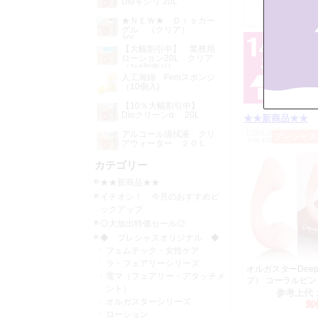
Dioキシリ 20L
ご注文お待ち
★ＮＥＷ★ Ｄｉｏガー
グル （クリア）
V2152 【
20L
F0014 人工
【大幅割引中】 業務用
ローション20L クリア
F0015 人工
（ｺｯｸ別売り)
人工海綿 Femスポンジ
2025年12月05日
（10個入)
仕入先からの
【10％大幅割引中】
改定させてい
Dioクリーンα 20L
★★新商品★★
アルコール清拭液 クリ
CODE:V2300
プレシャス
C0184 無
JAN:4589986463093
アウォーター ２０Ｌ
2025年12月04日
カテゴリー
佐川急便より
★★新商品★★
連絡が入りま
イチオシ！ 今月のおすすめピ
お願い致しま
ックアップ
◎大放出特価セール◎
2025年10月03日
◆ プレシャスオリジナル ◆
仕入先からの
フェムテック・女性ケア
改定させてい
ラ・フェアリーシリーズ
オルガスターDee
電マ（フェアリー・アタッチメ
プ） コーラルピン
C0191 【
ント）
参考上代
C0192 【
オルガスターシリーズ
卸
C0193 【
ローション