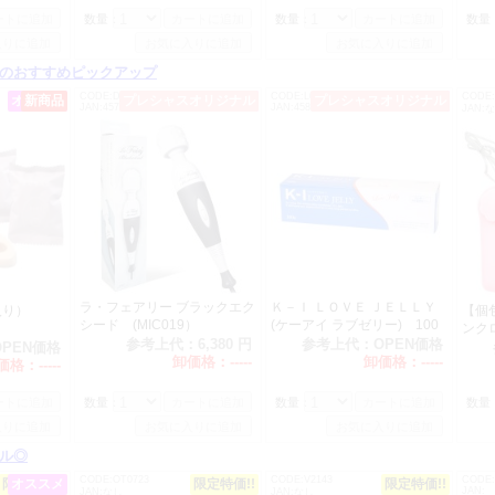
ニューシルク】 ＬＬ 価格改定 2680→2980（税別）
数量：
数量：
数量
ニューシルク】 ゼロゼロスリー １４４個入 価格改定 2780→3180（税別
のおすすめピックアップ
ューシルク （Ｓ） 12個入 価格改定 220→240（税別）
CODE:DM0177
CODE:L0291
CODE:
オススメ
新商品
プレシャスオリジナル
オススメ
プレシャスオリジナル
オススメ
ューシルク （Ｍ） 12個入 価格改定 170→195（税別）
JAN:4570164480193
JAN:4582272761422
JAN:
ューシルク （Ｌ） 12個入 価格改定 240→266（税別）
ューシルク （エルエル） 12個入 価格改定 240→266（税別）
ューシルク （ゼロゼロスリー） 12個入 価格改定 240→286（税別）
2025/7/1より 業務用スキン リッチシリーズ価格改定になります
価格改定により、誠に申し訳ございませんが以下の製品の価格を
ただきます。何卒ご了承くださいますようお願い申し上げます。
ｉｃｈ（リッチ）１４４個入 ＳＳサイズ 価格改定 2180→2580（税別）
ラ・フェアリー ブラックエク
Ｋ－Ｉ ＬＯＶＥ ＪＥＬＬＹ
入り）
【個
ｉｃｈ（リッチ）１４４個入 Ｓサイズ 価格改定 1980→2280（税別）
シード (MIC019）
(ケーアイ ラブゼリー) 100
ン
Ｒｉｃｈ（リッチ）１４４個入 Ｍサイズ 価格改定なし
ｇ
参考上代：
6,380 円
参考上代：
OPEN価格
OPEN価格
ｉｃｈ（リッチ）１４４個入 Ｌサイズ 価格改定 1880→2180（税別）
卸価格：
-----
卸価格：
-----
価格：
-----
ｉｃｈ（リッチ）１４４個入 ＸＬサイズ 価格改定 2280→2580（税別）
数量：
数量：
数量
ｉｃｈ（リッチ）１４４個入 0.03 価格改定 2180→2580（税別）
ｉｃｈ（リッチ）１４４個入 トップオブザトップ 価格改定 2820→3280
ル◎
RIDEJAPAN社製品価格改定 6/1受注分より
CODE:OT0723
CODE:V2143
CODE:
限定特価!!
オススメ
限定特価!!
限定特価!!
AN社からの価格改定により、誠に申し訳ございませんがRIDEJAPANの製品の価
JAN:
JAN:なし
JAN:なし