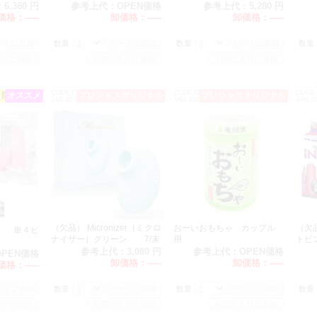
ト）
：
6,380 円
参考上代：
OPEN価格
参考上代：
5,280 円
などの価格高騰により、誠に申し訳ございませんが以下の製品の価格を
価格：
-----
卸価格：
-----
卸価格：
-----
ただきます。何卒ご了承くださいますようお願い申し上げます。
数量：
数量：
数量
ーい ローション 価格改定 460→520（税別）
ディースバイアローション（50ｍｌ） 価格改定 275→330（税別）
ディースバイアローション（180ｍｌ） 価格改定 675→760（税別）
CODE:F0003
CODE:OT0240
CODE:
限定特価!!
オススメ
プレシャスオリジナル
プレシャスオリジナル
ンズバイアローション（50ｍｌ） 価格改定 275→330（税別）
JAN:4570164480117
JAN:4582272680051
JAN:4
ンズバイアローション（180ｍｌ） 価格改定 675→760（税別）
おーいおもちゃ（メンズ用） 価格改定 580→650（税別）
おーいおもちゃ（カップル用） 価格改定 580→650（税別）
台風１０号による配達遅延のご案内
影響により、一部地域において、集荷・配送の停止や遅延が発生しております
（欠品） Micronizer（ミクロ
おーいおもちゃ カップル
（欠
】 単４ピ
ナイザー）グリーン 7/末
用
トピ
大変ご迷惑をおかけしますが、ご了承のほど宜しくお願い申し上げます。
予定
ョー
参考上代：
3,080 円
参考上代：
OPEN価格
OPEN価格
卸価格：
-----
卸価格：
-----
価格：
-----
価格改定 2024/9/1発送分より
価格改定により、誠に申し訳ございませんが以下の製品の価格を
数量：
数量：
数量
ただきます。何卒ご了承くださいますようお願い申し上げます。