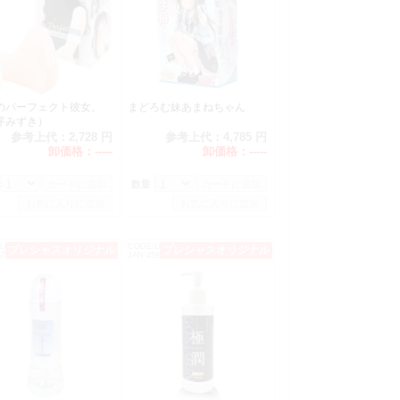
4（税別）
のパーフェクト彼女。
まどろむ妹あまねちゃん
（税別）
芽みずき）
参考上代：
2,728 円
参考上代：
4,785 円
卸価格：
-----
卸価格：
-----
：
数量：
）
L0037
CODE:L0954
プレシャスオリジナル
プレシャスオリジナル
71186380041
JAN:4582272760203