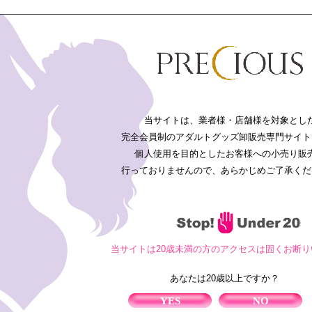
新規登録
パスワードを忘れた方
詳細検索
法に基づく表記
利用規約
プライバシーポリシー
FAQ
お問い合わせ
当サイトは、業者様・店舗様を対象とし
完全会員制のアダルトグッズ卸販売専門サイト
個人使用を目的としたお客様への小売り販
行っておりませんので、あらかじめご了承くだ
RIDEJAPAN製品価格改定のご案内 5/1発送分より
価格改定の案内がありましたので、２０２６年５月１日発送分より価格改定
当サイトは20歳未満の方のアクセスは固くお断
ります。 ご注意くださいますようお願い致します。
あなたは20歳以上ですか？
商品入荷のご案内
ておりました以下の商品が入荷いたしました。
YES
NO