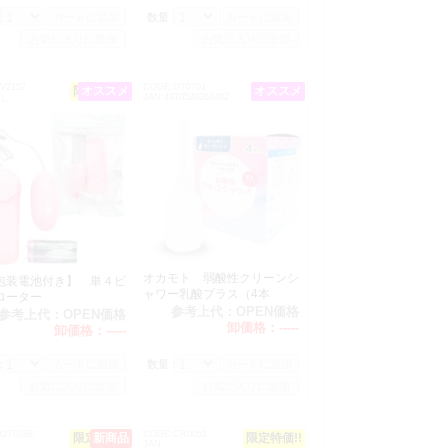
：
数量：
）
V2152
CODE:OT0701
限定特価!!
オススメ
オススメ
JAN:4970520263482
なし
オカモト 弱酸性クリーンシ
包装電池付き】 単４ピ
ャワー乳酸プラス（4本
クローター
入）
参考上代：
OPEN価格
参考上代：
OPEN価格
卸価格：
-----
卸価格：
-----
：
数量：
（税別）
OT0788
CODE:CR0051
限定特価!!
新商品
限定特価!!
格を
JAN: