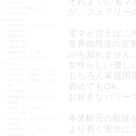
それまでの電マ
大サイズ
ユニーク・特殊バイブ
が、フェアリー
リモコン式
オナホール
カップホール（オナカップ）
電マと言えばこ
小型ホール
中型ホール
業界御用達の定
大型ホール
電動ホール
かも知れません
特殊ホール・その他
ダッチワイフ・おっぱい
女性らしい優し
ローション
小サイズ （120ｍｌ 以下）
もちろん家庭用
中サイズ （360ｍｌ 以下）
大サイズ （1000ｍｌ 以
責めてもOK。
下）
アナル用ローション
お好きなパワー
業務用サイズ （2Ｌ～20Ｌ）
空容器
ホット ｏｒ クール
ぺぺ ブランド
本体根元の断線
潤滑ゼリー（注入式・チューブ
タイプ）
より長く安全に
アロマオイル・パウダー
お風呂ローション