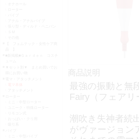
オナホール
ローター
バイブ
アナル・アナルバイブ
張り型・ディルド・ペニバン
ＳＭ
その他
【 フェムテック・女性ケア商
品 】
■新掲載■Ｇａｒｄｅｎ コスチ
ューム
▼セット割▼ まとめ買いでお
商品説明
得にお買い物
電マ・アタッチメント
最強の振動と無
電マ本体
アタッチメント
Fairy（フェ
ローター
ミニ・中型ローター
ユニーク・特殊ローター
リモコン式
潮吹き失神者続
おっぱい・クリ用
吸引系
がヴァージョン
バイブ
ミニ・中型バイブ