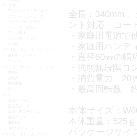
アナル
アナルバイブ・ディルド
全長：340mm 
アナルパール・ビーズ
ストッパー・プラグ
ント対応 コード
ドライオーガズム
・家庭用電源で使
アナル洗浄
アナルローション
・家庭用ハンデ
その他
張り型・ディルド・ペニバン
・直径60㎜の幅
張り型・ディルド
ペニバン
・強弱無段階コ
リング・サック・トレ-ニング
男性用
・消費電力 20
女性用
男女兼用
・最高回転数 約6
膣トレ
SM
激感シリーズ
医療系グッズ
本体サイズ：W60
緊縛・拘束系グッズ
責めグッズ
本体重量：525ｇ
SM什器
SMコスチューム
パッケージサイズ：
サプリ・クリーム・スプレー