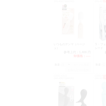
JAN:4580756992485
JAN:45701
いつものデンマ（ベージ
ラ・フェ
ュ）
シード (
参考上代：
1,408 円
卸価格：
-----
数量：
数量：
CODE:V2122
CODE:F00
JAN:4580756991952
JAN:45701