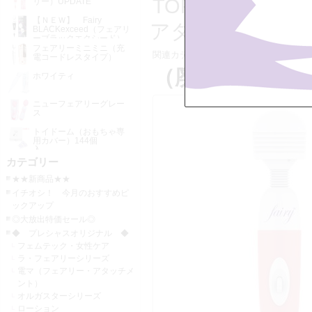
TOP
>>
◆ プ
リー）UPDATE
【ＮＥＷ】 Fairy
アタッチメント
BLACKexceed（フェアリ
ーブラックエクシード）
UPDATE
フェアリーミニミニ（充
関連カテゴリー：
・電マ・アタッチ
電コードレスタイプ）
（廃番） （終了
ホワイティ
ニューフェアリーグレー
ス
トイドーム（おもちゃ専
用カバー）144個
入
カテゴリー
★★新商品★★
イチオシ！ 今月のおすすめピ
ックアップ
◎大放出特価セール◎
◆ プレシャスオリジナル ◆
フェムテック・女性ケア
ラ・フェアリーシリーズ
電マ（フェアリー・アタッチメ
ント）
オルガスターシリーズ
ローション