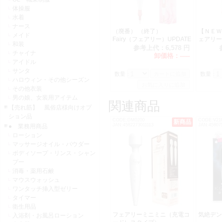
体操服
水着
ナース
（廃番） （終了）
【ＮＥＷ】
メイド
Fairy（フェアリー）UPDATE
ェアリー
和装
参考上代：
6,578 円
チャイナ
卸価格：
-----
アイドル
サンタ
数量：
数量：
ハロウィン・その他シーズン
その他衣装
男の娘、女装用アイテム
関連商品
【売れ筋】 風俗店様向けオプ
ション品
CODE:DM0200
CODE:V21
新商品
JAN:4582273011113
JAN:45807
● 業務用商品
ローション
マッサージオイル・パウダー
ボディソープ・リンス・シャン
プー
消毒・薬用石鹸
マウスウォッシュ
ワンタッチ挿入型ゼリー
タイマー
衛生用品
フェアリーミニミニ（充電コ
気絶デン
入浴剤・お風呂ローション