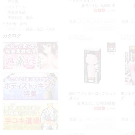
ードレスタイプ）
空容器
参考上代：
6,028 円
コンドーム
卸価格：
-----
店舗消耗品
店舗雑貨・備品
数量：
数量：
その他・企画
アソート・福袋・缶詰・BOX
カタログ
CODE:V2158
CODE:V21
JAN:4562160145527
JAN:45713
D&F ファンキーコレクション
狙えるデ
DF-02
ク）
参考上代：
OPEN価格
卸価格：
-----
数量：
数量：
CODE:V2156
CODE:DM0