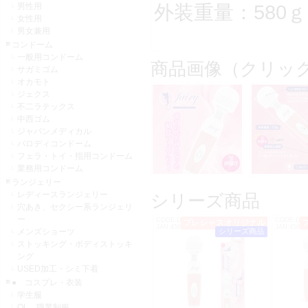
外装重量：580ｇ
男性用
女性用
男女兼用
コンドーム
一般用コンドーム
商品画像（クリッ
サガミゴム
オカモト
ジェクス
不二ラテックス
中西ゴム
ジャパンメディカル
パロディコンドーム
フェラ・トイ・指用コンドーム
業務用コンドーム
ランジェリー
レディースランジェリー
シリーズ商品
穴あき、セクシー系ランジェリ
ー
CODE:DM0181
CODE:DM0
プレシャスオリジナル
JAN:4582272991003
JAN:45822
メンズショーツ
シリーズ商品
ストッキング・ボディストッキ
ング
USED加工・シミ下着
● コスプレ・衣装
学生服
OL 職業制服