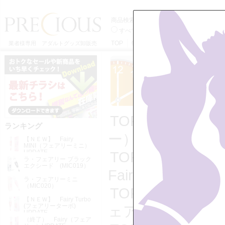
商品検索
すべてのカテゴリーから
電マ本体か
TOP
特定商取引法に基づく表記
利用
業者様専用 アダルトグッズ卸販売
TOP
>>
電マ・
ランキング
ー）UPDATE
【ＮＥＷ】 Fairy
MINI（フェアリーミニ）
UPDATE
TOP
>>
電マ・
ラ・フェアリー ブラック
エクシード (MIC019）
Fairy（フェアリ
ラ・フェアリーミニ
（MIC020）
TOP
>>
◆ プ
【ＮＥＷ】 Fairy Turbo
(フェアリーターボ)
ェアリー）UPDA
UPDATE
（終了） Fairy（フェア