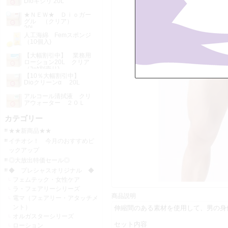
Dioキシリ 20L
★ＮＥＷ★ Ｄｉｏガー
グル （クリア）
20L
人工海綿 Femスポンジ
（10個入)
【大幅割引中】 業務用
ローション20L クリア
（ｺｯｸ別売り)
【10％大幅割引中】
Dioクリーンα 20L
アルコール清拭液 クリ
アウォーター ２０Ｌ
カテゴリー
★★新商品★★
イチオシ！ 今月のおすすめピ
ックアップ
◎大放出特価セール◎
◆ プレシャスオリジナル ◆
フェムテック・女性ケア
ラ・フェアリーシリーズ
商品説明
電マ（フェアリー・アタッチメ
ント）
伸縮間のある素材を使用して、男の身
オルガスターシリーズ
セット内容
ローション