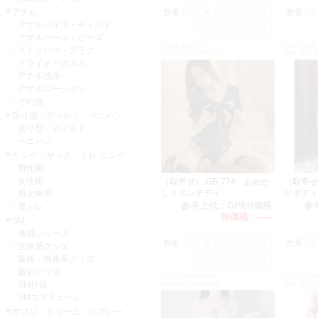
アナル
数量：
数量：
アナルバイブ・ディルド
アナルパール・ビーズ
CODE:GB-774
CODE:GB-
ストッパー・プラグ
JAN:4573463895255
JAN:45734
ドライオーガズム
アナル洗浄
アナルローション
その他
張り型・ディルド・ペニバン
張り型・ディルド
ペニバン
リング・サック・トレ-ニング
男性用
女性用
（取寄せ） GB-774 おめか
（取寄せ）
しリボンテディ
リボディ
男女兼用
参考上代：
OPEN価格
参
膣トレ
卸価格：
-----
SM
激感シリーズ
数量：
数量：
医療系グッズ
緊縛・拘束系グッズ
責めグッズ
CODE:ZB0030WH
CODE:ZD0
SM什器
JAN:4573126280862
JAN:45731
SMコスチューム
サプリ・クリーム・スプレー