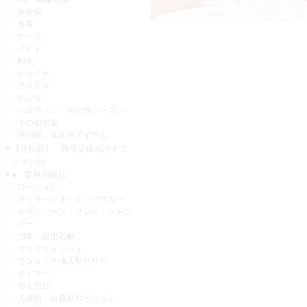
体操服
水着
ナース
メイド
和装
チャイナ
アイドル
サンタ
ハロウィン・その他シーズン
その他衣装
男の娘、女装用アイテム
【売れ筋】 風俗店様向けオプ
ション品
● 業務用商品
ローション
マッサージオイル・パウダー
ボディソープ・リンス・シャン
プー
消毒・薬用石鹸
マウスウォッシュ
ワンタッチ挿入型ゼリー
タイマー
衛生用品
入浴剤・お風呂ローション