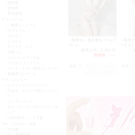
男性用
女性用
男女兼用
コンドーム
一般用コンドーム
サガミゴム
オカモト
（取寄せ） 透き通るパールブ
（取寄せ
ジェクス
ラパン
ービキニ
不二ラテックス
参考上代：
1,320 円
中西ゴム
卸価格：
-----
ジャパンメディカル
パロディコンドーム
数量：
数量：
フェラ・トイ・指用コンドーム
業務用コンドーム
ランジェリー
レディースランジェリー
穴あき、セクシー系ランジェリ
ー
メンズショーツ
ストッキング・ボディストッキ
ング
USED加工・シミ下着
● コスプレ・衣装
学生服
OL 職業制服