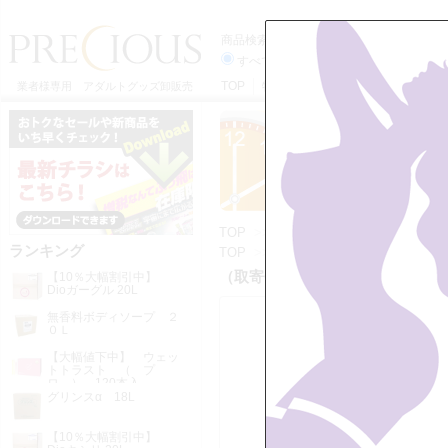
商品検索
すべてのカテゴリーから
TOP
特定商取引法に基づく表記
利用
業者様専用 アダルトグッズ卸販売
TOP
>>
ランジェリー
>>
メタリッ
ランキング
TOP
>>
ランジェリー
>>
メンズシ
（取寄せ） メタリックシルバービ
【10％大幅割引中】
Dioガーグル 20L
無香料ボディソープ ２
０Ｌ
【大幅値下中】 ウェッ
トトラスト （ プ
ロ ） 120本入
グリンスα 18L
【10％大幅割引中】