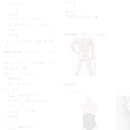
ビキニ
オナホール
ローター
サイズ
バイブ
ウエスト:84~94cm
アナル・アナルバイブ
張り型・ディルド・ペニバン
ＳＭ
商品画像（クリックで拡大）
その他
【 フェムテック・女性ケア商
品 】
■新掲載■Ｇａｒｄｅｎ コスチ
ューム
▼セット割▼ まとめ買いでお
得にお買い物
電マ・アタッチメント
電マ本体
アタッチメント
関連商品
ローター
CODE:Z0365
CODE:GB-
JAN:4573126268853
JAN:45734
ミニ・中型ローター
ユニーク・特殊ローター
リモコン式
おっぱい・クリ用
吸引系
バイブ
ミニ・中型バイブ