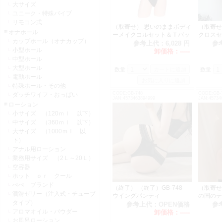
大サイズ
ユニーク・特殊バイブ
リモコン式
（取寄せ） 思いのままボディ
（取寄せ）
オナホール
ーメイクコルセット＆Ｔバッ
クロスセ
カップホール（オナカップ）
クセット
参考上代：
6,028 円
参
小型ホール
卸価格：
-----
中型ホール
大型ホール
数量：
数量：
電動ホール
特殊ホール・その他
CODE:GB-748
CODE:GB-
ダッチワイフ・おっぱい
JAN:4573463894999
JAN:45734
ローション
小サイズ （120ｍｌ 以下）
中サイズ （360ｍｌ 以下）
大サイズ （1000ｍｌ 以
下）
アナル用ローション
業務用サイズ （2Ｌ～20Ｌ）
空容器
ホット ｏｒ クール
ぺぺ ブランド
（終了） （終了）GB-748
（取寄せ）
潤滑ゼリー（注入式・チューブ
ウイングパンティ
の国のテ
タイプ）
参考上代：
OPEN価格
参
アロマオイル・パウダー
卸価格：
-----
お風呂ローション