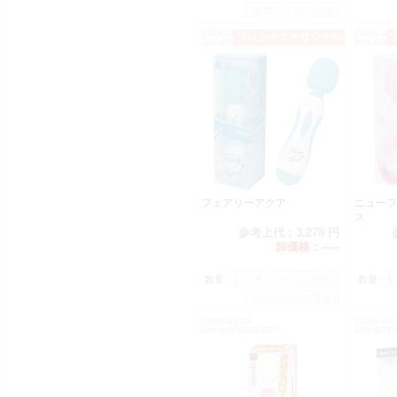
CODE:DM0115
CODE:DM0
プレシャスオリジナル
JAN:4582272990259
JAN:45822
フェアリーアクア
ニューフ
ス
参考上代：
3,278 円
卸価格：
-----
数量：
数量：
CODE:V1038
CODE:V09
JAN:4580140054270
JAN:45713