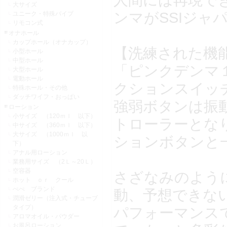
大サイズ
ンマがSSIジ
ユニーク・特殊バイブ
リモコン式
オナホール
カップホール（オナカップ）
【洗練された機
小型ホール
中型ホール
「ピンクデンマ
大型ホール
電動ホール
クションスイッ
特殊ホール・その他
ダッチワイフ・おっぱい
強弱ボタンは振
ローション
小サイズ （120ｍｌ 以下）
トローラーとな
中サイズ （360ｍｌ 以下）
大サイズ （1000ｍｌ 以
ションボタンと
下）
アナル用ローション
業務用サイズ （2Ｌ～20Ｌ）
空容器
さざなみのよう
ホット ｏｒ クール
ぺぺ ブランド
動、予想できな
潤滑ゼリー（注入式・チューブ
タイプ）
パフォーマンス
アロマオイル・パウダー
お風呂ローション