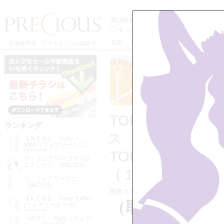
商品検索
すべてのカテゴリーから
電マ本体か
TOP
特定商取引法に基づく表記
利用
業者様専用 アダルトグッズ卸販売
TOP
>>
電マ・
ランキング
ス
【ＮＥＷ】 Fairy
MINI（フェアリーミニ）
UPDATE
TOP
>>
電マ・
ラ・フェアリー ブラック
エクシード (MIC019）
（１）プラ
ラ・フェアリーミニ
（MIC020）
関連カテゴリー：
・電マ・アタッチ
【ＮＥＷ】 Fairy Turbo
（取寄せ） 
(フェアリーターボ)
UPDATE
（終了） Fairy（フェア