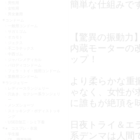
簡単な仕組みで
男性用
女性用
男女兼用
コンドーム
一般用コンドーム
サガミゴム
【驚異の振動力
オカモト
ジェクス
内蔵モーターの改
不二ラテックス
中西ゴム
ップ！
ジャパンメディカル
パロディコンドーム
フェラ・トイ・指用コンドーム
業務用コンドーム
より柔らかな重
ランジェリー
レディースランジェリー
ゃなく、女性が
穴あき、セクシー系ランジェリ
ー
に誰もが絶頂を
メンズショーツ
ストッキング・ボディストッキ
ング
日夜トライ＆エ
USED加工・シミ下着
● コスプレ・衣装
系デンマは人間
学生服
OL 職業制服