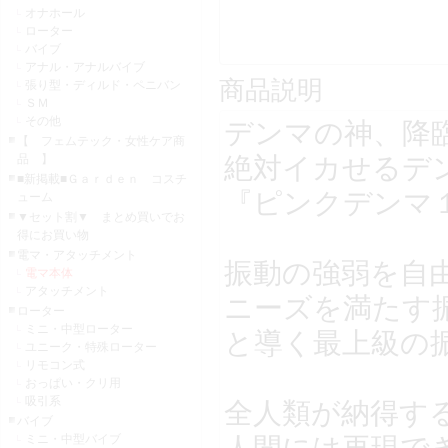
オナホール
ローター
バイブ
アナル・アナルバイブ
商品説明
張り型・ディルド・ペニバン
ＳＭ
その他
デンマの神、降
【 フェムテック・女性ケア商
絶対イカせるデ
品 】
■新掲載■Ｇａｒｄｅｎ コスチ
『ピンクデンマ
ューム
▼セット割▼ まとめ買いでお
得にお買い物
電マ・アタッチメント
振動の強弱を自
電マ本体
アタッチメント
ニーズを満たす
ローター
ミニ・中型ローター
と導く最上級の振
ユニーク・特殊ローター
リモコン式
おっぱい・クリ用
吸引系
全人類が納得す
バイブ
人間には再現で
ミニ・中型バイブ