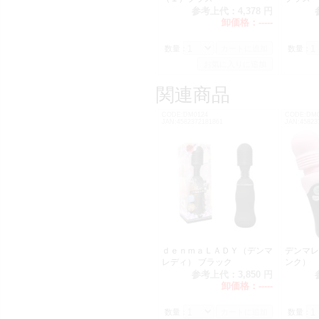
参考上代：
4,378 円
卸価格：
-----
数量：
数量：
関連商品
CODE:DM0124
CODE:DM0
JAN:4582372181861
JAN:45823
ｄｅｎｍａＬＡＤＹ（デンマ
デンマレ
レディ） ブラック
ンク）
参考上代：
3,850 円
卸価格：
-----
数量：
数量：