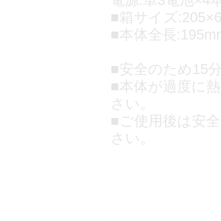
■箱サイズ:205×
■本体全長:195
■安全のため1
■本体が過度に
さい。
■ご使用後は安
さい。