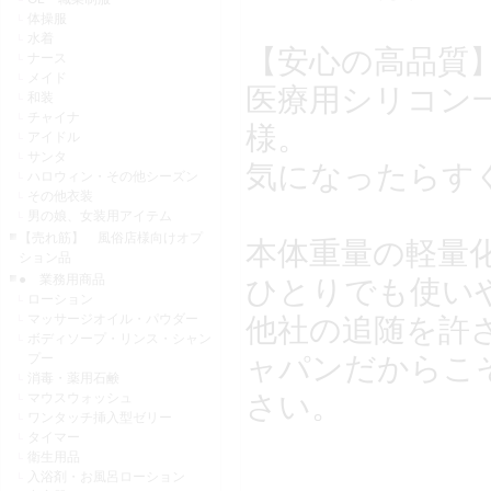
体操服
水着
【安心の高品質
ナース
メイド
医療用シリコン
和装
チャイナ
様。
アイドル
サンタ
気になったらす
ハロウィン・その他シーズン
その他衣装
男の娘、女装用アイテム
【売れ筋】 風俗店様向けオプ
本体重量の軽量
ション品
● 業務用商品
ひとりでも使い
ローション
マッサージオイル・パウダー
他社の追随を許
ボディソープ・リンス・シャン
ャパンだからこ
プー
消毒・薬用石鹸
さい。
マウスウォッシュ
ワンタッチ挿入型ゼリー
タイマー
衛生用品
入浴剤・お風呂ローション