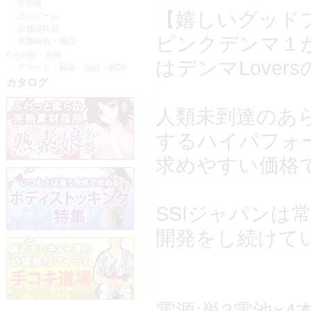
空容器
【嬉しいグッド
コンドーム
店舗消耗品
ピンクデンマ１
店舗雑貨・備品
その他・企画
はデンマLove
アソート・福袋・缶詰・BOX
カタログ
人類未到達のあ
するハイパフォ
求めやすい価格
SSIジャパン
開発をし続けて
電源:単3電池×4