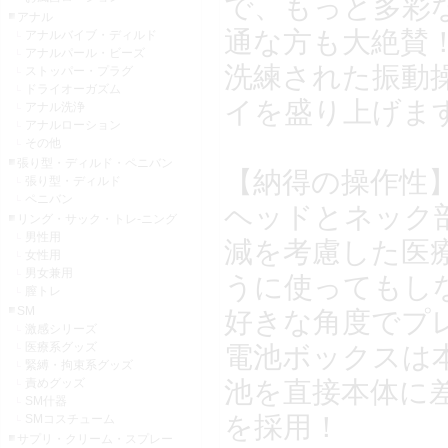
で、もっと多彩
アナル
通な方も大絶賛
アナルバイブ・ディルド
アナルパール・ビーズ
洗練された振動
ストッパー・プラグ
ドライオーガズム
イを盛り上げま
アナル洗浄
アナルローション
その他
張り型・ディルド・ペニバン
【納得の操作性
張り型・ディルド
ペニバン
ヘッドとネック
リング・サック・トレ-ニング
男性用
減を考慮した医
女性用
男女兼用
うに使ってもし
膣トレ
SM
好きな角度でプ
激感シリーズ
医療系グッズ
電池ボックスは
緊縛・拘束系グッズ
池を直接本体に
責めグッズ
SM什器
を採用！
SMコスチューム
サプリ・クリーム・スプレー