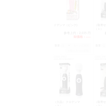
ドデンマ（ピンク)
（取寄せ
（１）
参考上代：
2,035 円
卸価格：
-----
数量：
数量：
CODE:V0917
CODE:V09
JAN:4571136196517
JAN:45713
（欠品） クロデンマ
（取寄せ
（３）
（２）